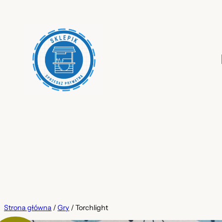
Przejdź
do
treści
Strona główna
/
Gry
/ Torchlight