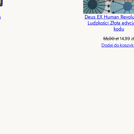
.
99,99 zł.
59,99 zł.
s
Deus EX Human Revolu
z
Ludzkości Złota edyc
kodu
ł
Pierwo
55,00
zł
14,99
z
.
cena
Dodaj do koszyk
wynosił
55,00 z