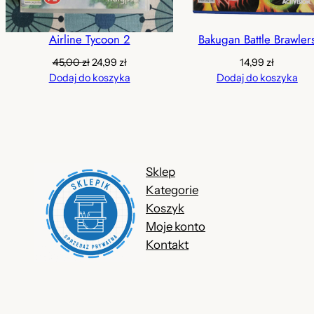
Airline Tycoon 2
Bakugan Battle Brawler
Pierwotna
Aktualna
45,00
zł
24,99
zł
14,99
zł
cena
cena
Dodaj do koszyka
Dodaj do koszyka
wynosiła:
wynosi:
45,00 zł.
24,99 zł.
Sklep
Kategorie
Koszyk
Moje konto
Kontakt