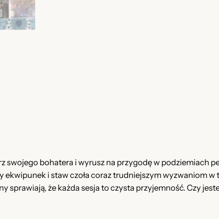
n
a
ć
T
a
c
o
c
e
r
c
e
n
h
l
n
a
i
g
a
w
h
w
y
t
y
n
rz swojego bohatera i wyrusz na przygodę w podziemiach p
ny ekwipunek i staw czoła coraz trudniejszym wyzwaniom w 
n
o
zny sprawiają, że każda sesja to czysta przyjemność. Czy jes
o
s