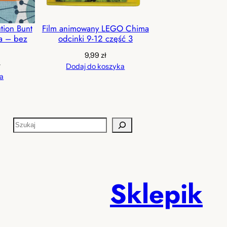
tion Bunt
Film animowany LEGO Chima
ja – bez
odcinki 9-12 część 3
9,99
zł
tna
Aktualna
ł
Dodaj do koszyka
cena
a
a:
wynosi:
ł.
14,99 zł.
S
z
u
k
a
Sklepik
j