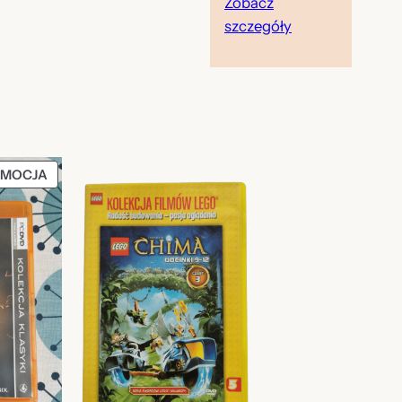
Zobacz
szczegóły
PRODUKT
MOCJA
W
PROMOCJI