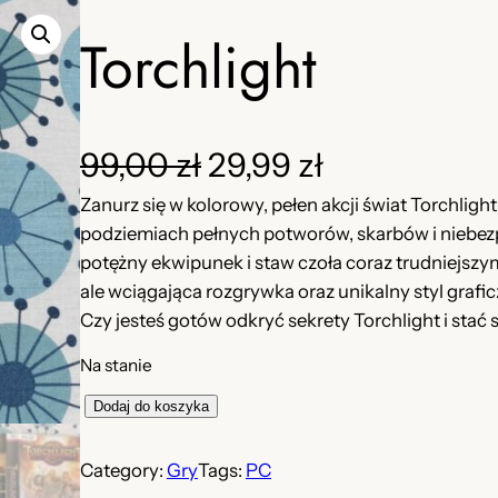
Torchlight
P
A
99,00
zł
29,99
zł
Zanurz się w kolorowy, pełen akcji świat Torchlig
i
k
podziemiach pełnych potworów, skarbów i niebezp
e
t
potężny ekwipunek i staw czoła coraz trudniejsz
ale wciągająca rozgrywka oraz unikalny styl grafic
r
u
Czy jesteś gotów odkryć sekrety Torchlight i stać
w
a
Na stanie
o
l
i
Dodaj do koszyka
l
t
n
o
Category:
Gry
Tags:
PC
ś