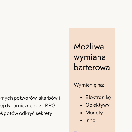
Możliwa
wymiana
barterowa
Wymienię na:
Elektronikę
ełnych potworów, skarbów i
Obiektywy
tej dynamicznej grze RPG.
Monety
teś gotów odkryć sekrety
Inne