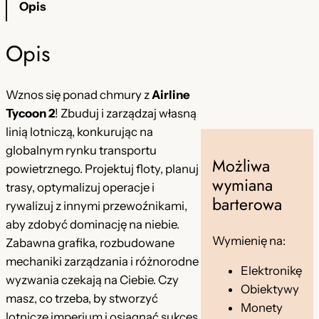
Opis
n
o
ć
A
o
s
Opis
i
s
i
r
i
:
l
Wznos się ponad chmury z
Airline
i
ł
2
Tycoon 2
! Zbuduj i zarządzaj własną
n
linią lotniczą, konkurując na
a
4
e
globalnym rynku transportu
Możliwa
:
,
T
powietrznego. Projektuj floty, planuj
wymiana
y
4
9
trasy, optymalizuj operacje i
barterowa
c
rywalizuj z innymi przewoźnikami,
5
9
o
aby zdobyć dominację na niebie.
,
o
Wymienię na:
Zabawna grafika, rozbudowane
n
0
z
mechaniki zarządzania i różnorodne
Elektronikę
2
wyzwania czekają na Ciebie. Czy
0
ł
Obiektywy
masz, co trzeba, by stworzyć
Monety
.
lotnicze imperium i osiągnąć sukces