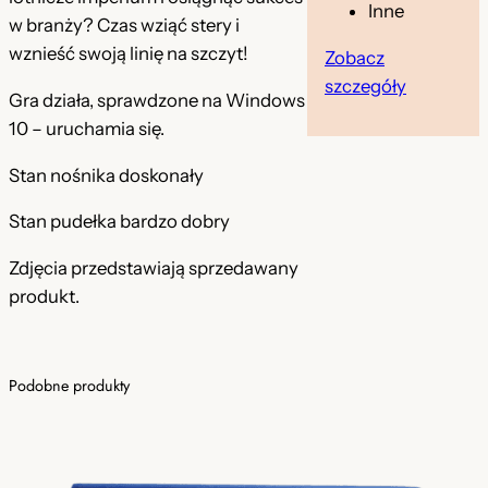
Inne
w branży? Czas wziąć stery i
z
wznieść swoją linię na szczyt!
Zobacz
ł
szczegóły
Gra działa, sprawdzone na Windows
.
10 – uruchamia się.
Stan nośnika doskonały
Stan pudełka bardzo dobry
Zdjęcia przedstawiają sprzedawany
produkt.
Podobne produkty