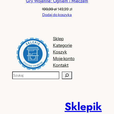
Gry Wojenne: Ogniem i Mieczem
W
PR
Pierwotna
Aktualna
199,99
zł
149,99
zł
cena
cena
Dodaj do koszyka
wynosiła:
wynosi:
199,99 zł.
149,99 zł.
Sklep
Kategorie
Koszyk
Moje konto
Kontakt
S
z
u
k
a
Sklepik
j