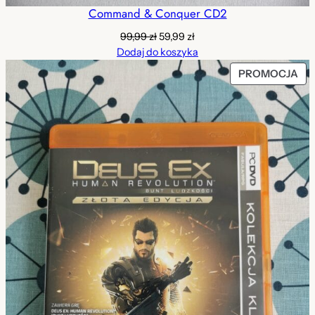
Command & Conquer CD2
Pierwotna
Aktualna
99,99
zł
59,99
zł
cena
cena
Dodaj do koszyka
wynosiła:
wynosi:
PR
PROMOCJA
99,99 zł.
59,99 zł.
W
PR