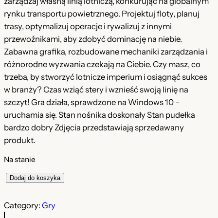
zarządzaj własną linią lotniczą, konkurując na globalnym
e
t
rynku transportu powietrznego. Projektuj floty, planuj
r
u
trasy, optymalizuj operacje i rywalizuj z innymi
przewoźnikami, aby zdobyć dominację na niebie.
w
a
Zabawna grafika, rozbudowane mechaniki zarządzania i
o
l
różnorodne wyzwania czekają na Ciebie. Czy masz, co
t
n
trzeba, by stworzyć lotnicze imperium i osiągnąć sukces
w branży? Czas wziąć stery i wznieść swoją linię na
n
a
szczyt! Gra działa, sprawdzone na Windows 10 –
a
c
uruchamia się. Stan nośnika doskonały Stan pudełka
c
e
bardzo dobry Zdjęcia przedstawiają sprzedawany
produkt.
e
n
n
a
Na stanie
a
w
i
Dodaj do koszyka
l
w
y
o
Category:
Gry
y
n
ś