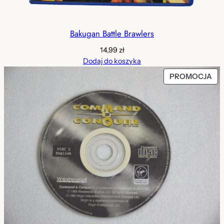
Bakugan Battle Brawlers
14,99
zł
Dodaj do koszyka
PR
PROMOCJA
W
PR