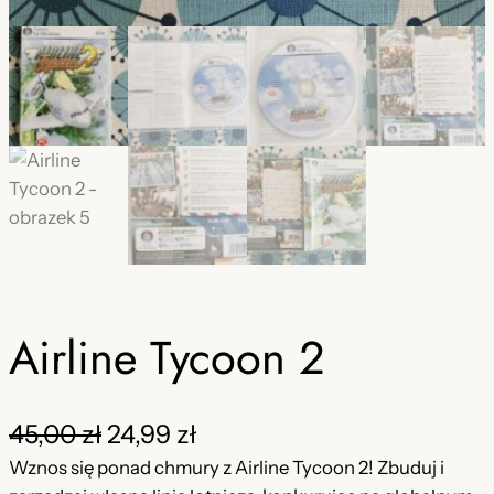
Airline Tycoon 2
P
A
45,00
zł
24,99
zł
i
k
Wznos się ponad chmury z Airline Tycoon 2! Zbuduj i