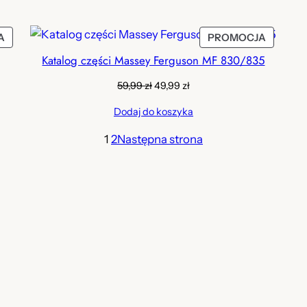
PRODUKT
PRODU
A
PROMOCJA
W
W
Katalog części Massey Ferguson MF 830/835
PROMOCJI
PROMOC
Pierwotna
Aktualna
59,99
zł
49,99
zł
cena
cena
Dodaj do koszyka
wynosiła:
wynosi:
59,99 zł.
49,99 zł.
1
2
Następna strona