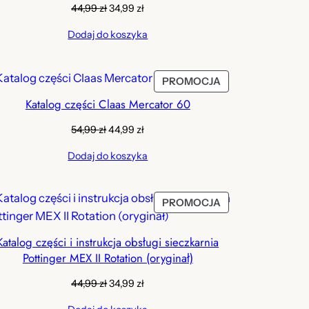
Pierwotna
Aktualna
44,99
zł
34,99
zł
cena
cena
Dodaj do koszyka
wynosiła:
wynosi:
44,99 zł.
34,99 zł.
KT
PRODUKT
PROMOCJA
W
Katalog części Claas Mercator 60
JI
PROMOCJI
Pierwotna
Aktualna
54,99
zł
44,99
zł
cena
cena
Dodaj do koszyka
wynosiła:
wynosi:
54,99 zł.
44,99 zł.
KT
PRODUKT
PROMOCJA
W
JI
PROMOCJI
Katalog części i instrukcja obsługi sieczkarnia
Pottinger MEX II Rotation (oryginał)
Pierwotna
Aktualna
44,99
zł
34,99
zł
cena
cena