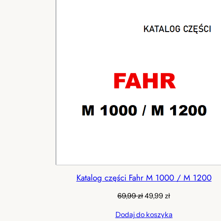
Katalog części Fahr M 1000 / M 1200
Pierwotna
Aktualna
69,99
zł
49,99
zł
cena
cena
Dodaj do koszyka
wynosiła:
wynosi: