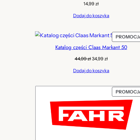
14,99
zł
Dodaj do koszyka
PROMOCJ
Katalog części Claas Markant 50
Pierwotna
Aktualna
44,99
zł
34,99
zł
cena
cena
Dodaj do koszyka
wynosiła:
wynosi:
44,99 zł.
34,99 zł.
PROMOCJ