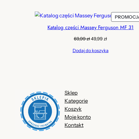
69,99 zł.
49,99 zł.
PROMOCJ
Katalog części Massey Ferguson MF 31
Pierwotna
Aktualna
69,99
zł
49,99
zł
cena
cena
Dodaj do koszyka
wynosiła:
wynosi:
69,99 zł.
49,99 zł.
Sklep
Kategorie
Koszyk
Moje konto
Kontakt