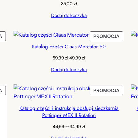
35,00
zł
Dodaj do koszyka
PRODUKT
PRODU
A
PROMOCJA
W
W
Katalog części Claas Mercator 60
PROMOCJI
PROMOC
Pierwotna
Aktualna
59,99
zł
49,99
zł
cena
cena
Dodaj do koszyka
wynosiła:
wynosi:
59,99 zł.
49,99 zł.
PRODUKT
PRODU
A
PROMOCJA
W
W
PROMOCJI
PROMOC
Katalog części i instrukcja obsługi sieczkarnia
Pottinger MEX II Rotation
Pierwotna
Aktualna
44,99
zł
34,99
zł
cena
cena