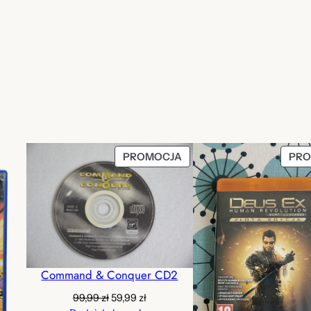
PRODUKT
PROMOCJA
PRO
W
PROMOCJI
Command & Conquer CD2
Pierwotna
Aktualna
99,99
zł
59,99
zł