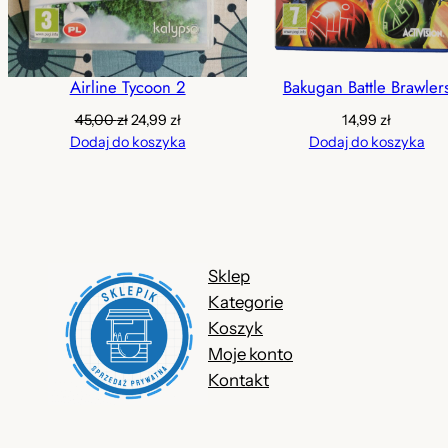
Airline Tycoon 2
Bakugan Battle Brawler
Pierwotna
Aktualna
45,00
zł
24,99
zł
14,99
zł
cena
cena
Dodaj do koszyka
Dodaj do koszyka
wynosiła:
wynosi:
45,00 zł.
24,99 zł.
Sklep
Kategorie
Koszyk
Moje konto
Kontakt