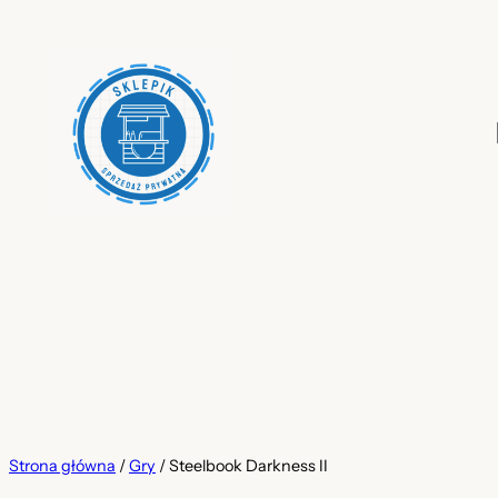
Przejdź
do
treści
Strona główna
/
Gry
/ Steelbook Darkness II