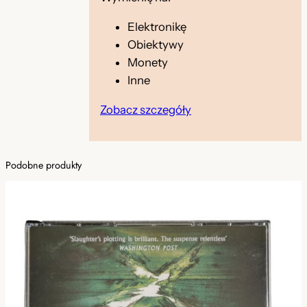
s
t
Elektronikę
a
Obiektywy
w
Monety
a
Inne
u
Zobacz szczegóły
d
i
o
Podobne produkty
b
o
o
k
ó
w
C
o