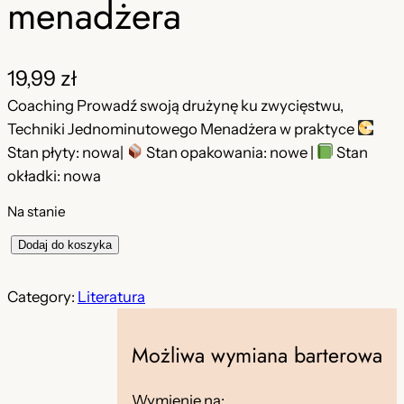
menadżera
19,99
zł
Coaching Prowadź swoją drużynę ku zwycięstwu,
Techniki Jednominutowego Menadżera w praktyce
Stan płyty: nowa|
Stan opakowania: nowe |
Stan
okładki: nowa
Na stanie
i
Dodaj do koszyka
l
o
Category:
Literatura
ś
ć
Możliwa wymiana barterowa
Z
e
Wymienię na: