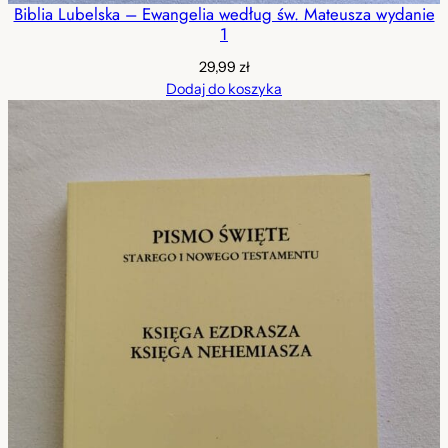
Biblia Lubelska – Ewangelia według św. Mateusza wydanie
1
29,99
zł
Dodaj do koszyka