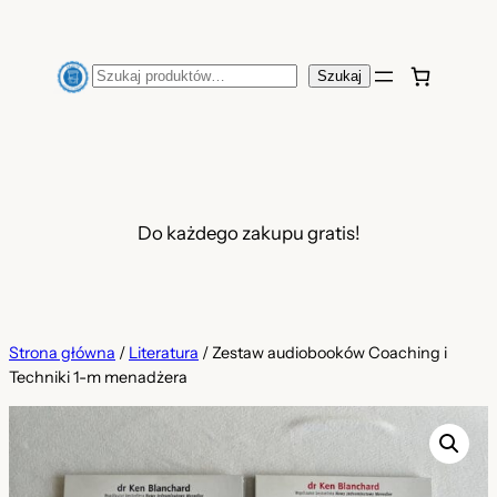
Przejdź
do
Szukaj
Szukaj
treści
Do każdego zakupu gratis!
Strona główna
/
Literatura
/ Zestaw audiobooków Coaching i
Techniki 1-m menadżera