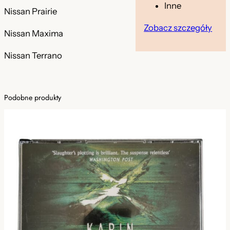
g
Inne
Nissan Prairie
h
-
Zobacz szczegóły
Nissan Maxima
T
e
Nissan Terrano
c
h
b
Podobne produkty
y
N
i
s
s
a
n