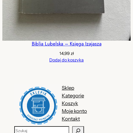
Biblia Lubelska – Księga Izajasza
14,99
zł
Dodaj do koszyka
Sklep
Kategorie
Koszyk
Moje konto
Kontakt
S