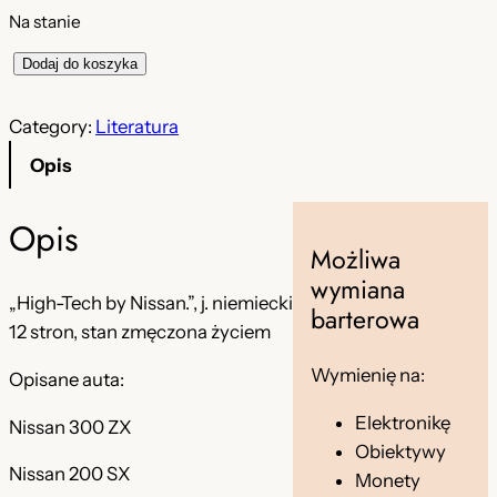
Na stanie
i
Dodaj do koszyka
l
o
Category:
Literatura
ś
Opis
ć
P
Opis
r
Możliwa
o
wymiana
s
„High-Tech by Nissan.”, j. niemiecki
barterowa
p
12 stron, stan zmęczona życiem
e
Wymienię na:
Opisane auta:
k
t
Elektronikę
Nissan 300 ZX
H
Obiektywy
i
Nissan 200 SX
Monety