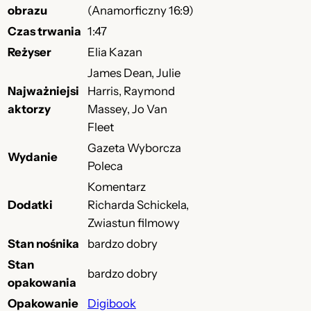
obrazu
(Anamorficzny 16:9)
Czas trwania
1:47
Reżyser
Elia Kazan
James Dean, Julie
Najważniejsi
Harris, Raymond
aktorzy
Massey, Jo Van
Fleet
Gazeta Wyborcza
Wydanie
Poleca
Komentarz
Dodatki
Richarda Schickela,
Zwiastun filmowy
Stan nośnika
bardzo dobry
Stan
bardzo dobry
opakowania
Opakowanie
Digibook