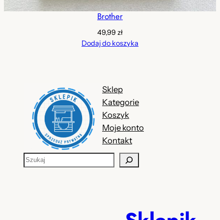
Brother
49,99
zł
Dodaj do koszyka
Sklep
Kategorie
Koszyk
Moje konto
Kontakt
S
z
u
k
a