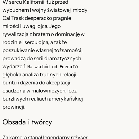
W sercu Kalifornii, tuż przed
c
wybuchem I wojny światowej, młody
h
Cal Trask desperacko pragnie
ó
miłości i uwagi ojca. Jego
d
rywalizacja z bratem o dominację w
o
rodzinie i sercu ojca, a także
d
poszukiwanie własnej tożsamości,
E
prowadzą do serii dramatycznych
d
wydarzeń.
to
Na wschód od Edenu
e
głęboka analiza trudnych relacji,
n
buntu i dążenia do akceptacji,
u
osadzona w malowniczych, lecz
(
burzliwych realiach amerykańskiej
1
prowincji.
9
Obsada i twórcy
5
5
)
Za kamerą stanął legendarny reżyser