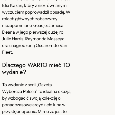
D
Elia Kazan, który z niezrównanym
V
wyczuciem poprowadził obsadę. W
D
rolach głównych zobaczymy
[
niezapomniane kreacje: Jamesa
N
Deana w jego pierwszej dużej roli,
a
Julie Harris, Raymonda Masseya
p
oraz nagrodzoną Oscarem Jo Van
i
Fleet.
s
Dlaczego WARTO mieć TO
y
wydanie?
P
L
To wydanie z serii „Gazeta
]
Wyborcza Poleca” to idealna okazja,
w
by wzbogacić swoją kolekcję o
y
ponadczasowe arcydzieło kina w
d
przystępnej cenie. Mimo że jest to
: