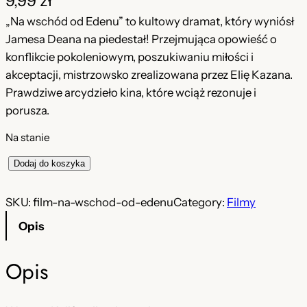
9,99
zł
„Na wschód od Edenu” to kultowy dramat, który wyniósł
Jamesa Deana na piedestał! Przejmująca opowieść o
konflikcie pokoleniowym, poszukiwaniu miłości i
akceptacji, mistrzowsko zrealizowana przez Elię Kazana.
Prawdziwe arcydzieło kina, które wciąż rezonuje i
porusza.
Na stanie
i
Dodaj do koszyka
l
o
SKU:
film-na-wschod-od-edenu
Category:
Filmy
ś
Opis
ć
N
Opis
a
w
s