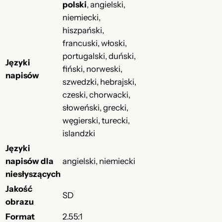
polski
, angielski,
niemiecki,
hiszpański,
francuski, włoski,
portugalski, duński,
Języki
fiński, norweski,
napisów
szwedzki, hebrajski,
czeski, chorwacki,
słoweński, grecki,
węgierski, turecki,
islandzki
Języki
napisów dla
angielski, niemiecki
niesłyszących
Jakość
SD
obrazu
Format
2.55:1