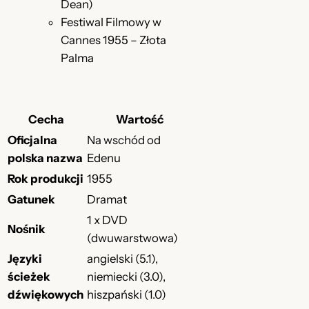
Dean)
Festiwal Filmowy w
Cannes 1955 – Złota
Palma
Cecha
Wartość
Oficjalna
Na wschód od
polska nazwa
Edenu
Rok produkcji
1955
Gatunek
Dramat
1 x DVD
Nośnik
(dwuwarstwowa)
Języki
angielski (5.1),
ścieżek
niemiecki (3.0),
dźwiękowych
hiszpański (1.0)