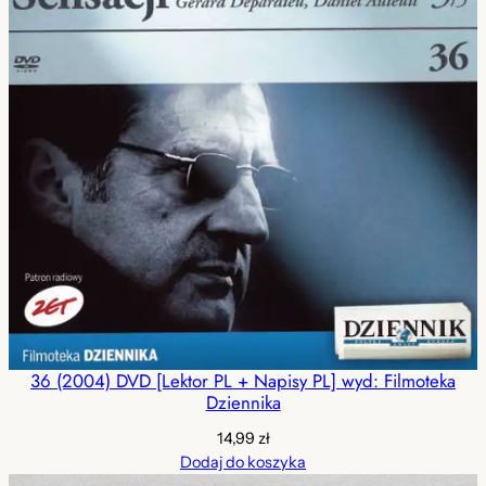
36 (2004) DVD [Lektor PL + Napisy PL] wyd: Filmoteka
Dziennika
14,99
zł
Dodaj do koszyka