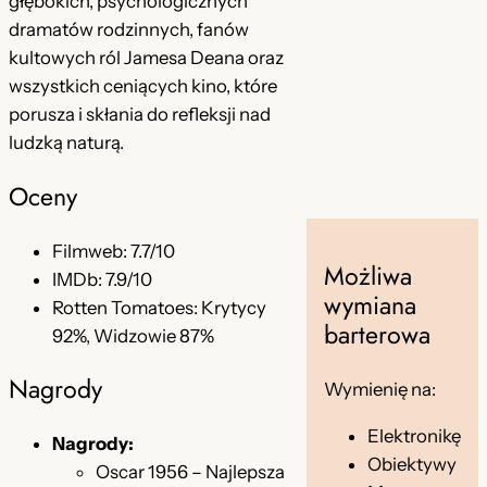
głębokich, psychologicznych
e
dramatów rodzinnych, fanów
c
kultowych ról Jamesa Deana oraz
a
wszystkich ceniących kino, które
porusza i skłania do refleksji nad
ludzką naturą.
Oceny
Filmweb: 7.7/10
Możliwa
IMDb: 7.9/10
wymiana
Rotten Tomatoes: Krytycy
barterowa
92%, Widzowie 87%
Nagrody
Wymienię na:
Elektronikę
Nagrody:
Obiektywy
Oscar 1956 – Najlepsza