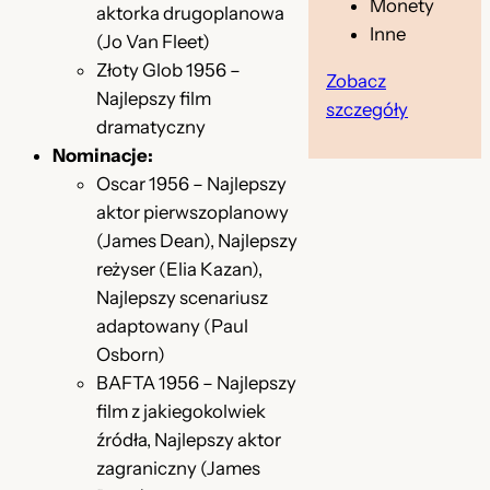
Monety
aktorka drugoplanowa
Inne
(Jo Van Fleet)
Złoty Glob 1956 –
Zobacz
Najlepszy film
szczegóły
dramatyczny
Nominacje:
Oscar 1956 – Najlepszy
aktor pierwszoplanowy
(James Dean), Najlepszy
reżyser (Elia Kazan),
Najlepszy scenariusz
adaptowany (Paul
Osborn)
BAFTA 1956 – Najlepszy
film z jakiegokolwiek
źródła, Najlepszy aktor
zagraniczny (James