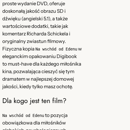
proste wydanie DVD, oferuje
G
doskonałą jakość obrazu SD i
a
dźwięku (angielski 5.1), a także
z
wartościowe dodatki, takie jak
e
komentarz Richarda Schickela i
t
oryginalny zwiastun filmowy.
a
Fizyczna kopia
w
W
Na wschód od Edenu
eleganckim opakowaniu Digibook
y
to must-have dla każdego miłośnika
b
kina, pozwalająca cieszyć się tym
o
dramatem w najlepszej domowej
r
jakości, kiedy tylko masz ochotę.
c
z
Dla kogo jest ten film?
a
P
to pozycja
Na wschód od Edenu
o
obowiązkowa dla miłośników
l