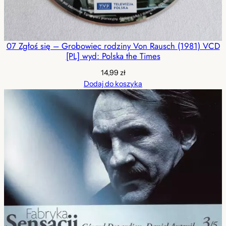
07 Zgłoś się – Grobowiec rodziny Von Rausch (1981) VCD
[PL] wyd: Polska the Times
14,99
zł
Dodaj do koszyka