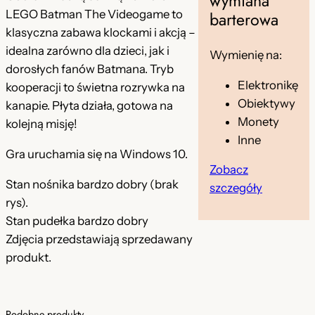
wymiana
t
LEGO Batman The Videogame to
barterowa
m
klasyczna zabawa klockami i akcją –
a
idealna zarówno dla dzieci, jak i
Wymienię na:
n
dorosłych fanów Batmana. Tryb
T
Elektronikę
kooperacji to świetna rozrywka na
h
Obiektywy
kanapie. Płyta działa, gotowa na
e
Monety
kolejną misję!
V
Inne
Gra uruchamia się na Windows 10.
i
Zobacz
d
Stan nośnika bardzo dobry (brak
szczegóły
e
rys).
o
Stan pudełka bardzo dobry
g
Zdjęcia przedstawiają sprzedawany
a
produkt.
m
e
Podobne produkty