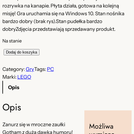
rozrywka na kanapie. Płyta działa, gotowa na kolejną
misję! Gra uruchamia się na Windows 10. Stan nośnika
bardzo dobry (brak rys).Stan pudełka bardzo
dobryZdjęcia przedstawiają sprzedawany produkt.
Na stanie
i
Dodaj do koszyka
l
o
Category:
Gry
Tags:
PC
ś
Marki:
LEGO
ć
Opis
L
E
Opis
G
O
B
Możliwa
Zanurz się w mroczne zaułki
a
Gotham z dużą dawką humoru!