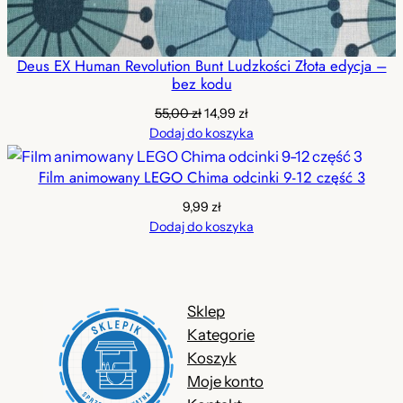
Deus EX Human Revolution Bunt Ludzkości Złota edycja –
bez kodu
Pierwotna
Aktualna
55,00
zł
14,99
zł
cena
cena
Dodaj do koszyka
wynosiła:
wynosi:
55,00 zł.
14,99 zł.
Film animowany LEGO Chima odcinki 9-12 część 3
9,99
zł
Dodaj do koszyka
Sklep
Kategorie
Koszyk
Moje konto