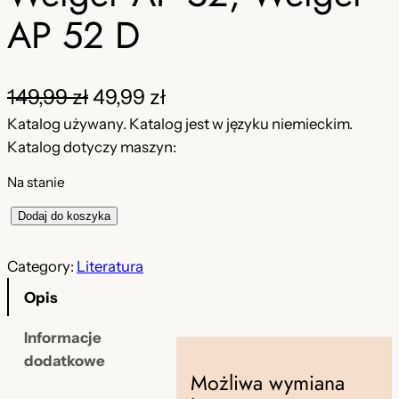
AP 52 D
P
A
149,99
zł
49,99
zł
i
k
Katalog używany. Katalog jest w języku niemieckim.
Katalog dotyczy maszyn:
e
t
Na stanie
r
u
w
a
i
Dodaj do koszyka
l
o
l
o
Category:
Literatura
t
n
ś
Opis
ć
n
a
K
Informacje
a
c
a
dodatkowe
c
e
Możliwa wymiana
t