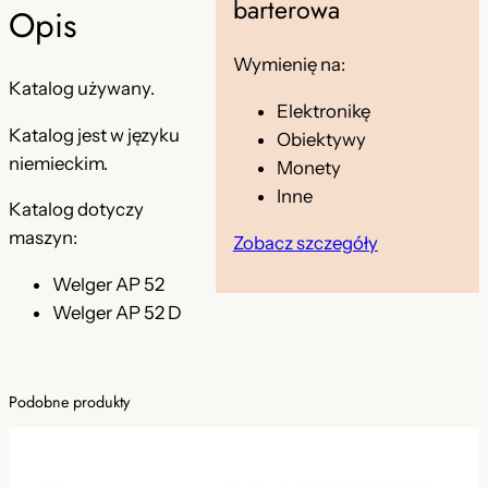
barterowa
a
e
n
Opis
l
n
a
o
Wymienię na:
a
w
Katalog używany.
g
Elektronikę
c
w
y
Katalog jest w języku
Obiektywy
z
y
n
niemieckim.
Monety
ę
n
o
Inne
ś
Katalog dotyczy
c
o
s
maszyn:
Zobacz szczegóły
i
s
i
Welger AP 52
z
i
:
Welger AP 52 D
a
m
ł
4
i
a
9
e
Podobne produkty
:
,
n
n
1
9
y