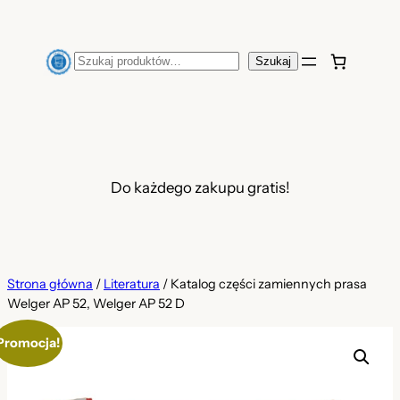
Przejdź
do
Szukaj
Szukaj
treści
Do każdego zakupu gratis!
Strona główna
/
Literatura
/ Katalog części zamiennych prasa
Welger AP 52, Welger AP 52 D
Promocja!