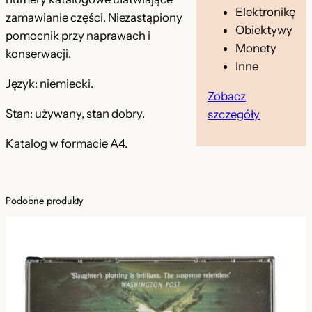
Elektronikę
c
o
s
zamawianie części. Niezastąpiony
Obiektywy
z
pomocnik przy naprawach i
s
i
Monety
ę
konserwacji.
i
:
Inne
ś
Język: niemiecki.
c
ł
3
Zobacz
i
a
4
Stan: używany, stan dobry.
szczegóły
S
:
,
t
Katalog w formacie A4.
o
4
9
l
4
9
l
Podobne produkty
,
V
2
9
z
0
9
ł
0
.
z