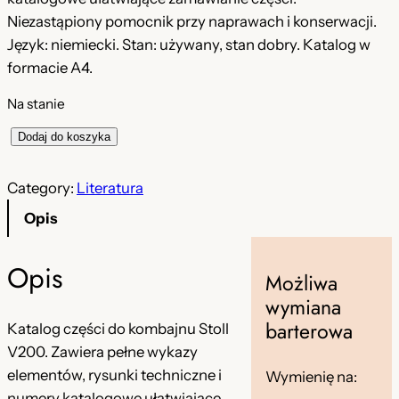
r
u
Niezastąpiony pomocnik przy naprawach i konserwacji.
Język: niemiecki. Stan: używany, stan dobry. Katalog w
w
a
formacie A4.
o
l
Na stanie
t
n
i
n
a
Dodaj do koszyka
l
a
c
o
Category:
Literatura
c
e
ś
Opis
ć
e
n
K
n
a
Opis
a
Możliwa
a
w
t
wymiana
a
w
y
barterowa
Katalog części do kombajnu Stoll
l
V200. Zawiera pełne wykazy
y
n
o
elementów, rysunki techniczne i
Wymienię na:
n
o
g
numery katalogowe ułatwiające