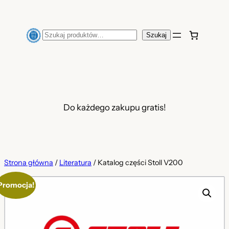
Przejdź
do
Szukaj
Szukaj
treści
Do każdego zakupu gratis!
Strona główna
/
Literatura
/ Katalog części Stoll V200
Promocja!