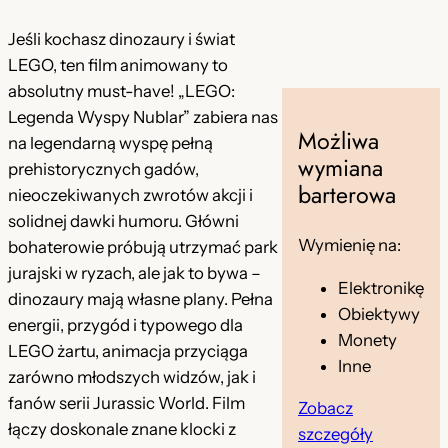
Jeśli kochasz dinozaury i świat
LEGO, ten film animowany to
absolutny must-have! „LEGO:
Legenda Wyspy Nublar” zabiera nas
Możliwa
na legendarną wyspę pełną
wymiana
prehistorycznych gadów,
barterowa
nieoczekiwanych zwrotów akcji i
solidnej dawki humoru. Główni
Wymienię na:
bohaterowie próbują utrzymać park
jurajski w ryzach, ale jak to bywa –
Elektronikę
dinozaury mają własne plany. Pełna
Obiektywy
energii, przygód i typowego dla
Monety
LEGO żartu, animacja przyciąga
Inne
zarówno młodszych widzów, jak i
fanów serii Jurassic World. Film
Zobacz
łączy doskonale znane klocki z
szczegóły