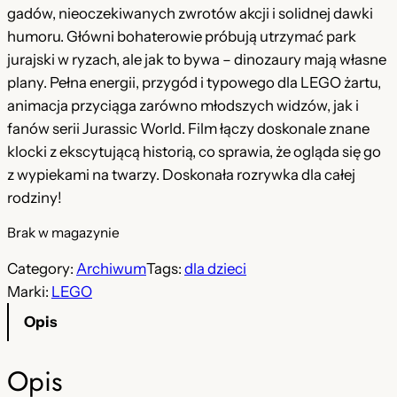
gadów, nieoczekiwanych zwrotów akcji i solidnej dawki
humoru. Główni bohaterowie próbują utrzymać park
jurajski w ryzach, ale jak to bywa – dinozaury mają własne
plany. Pełna energii, przygód i typowego dla LEGO żartu,
animacja przyciąga zarówno młodszych widzów, jak i
fanów serii Jurassic World. Film łączy doskonale znane
klocki z ekscytującą historią, co sprawia, że ogląda się go
z wypiekami na twarzy. Doskonała rozrywka dla całej
rodziny!
Brak w magazynie
Category:
Archiwum
Tags:
dla dzieci
Marki:
LEGO
Opis
Opis