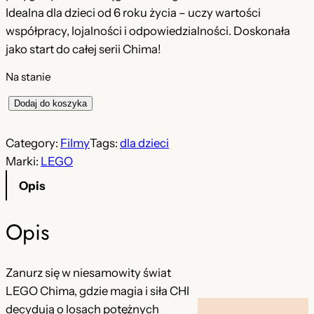
Idealna dla dzieci od 6 roku życia – uczy wartości
współpracy, lojalności i odpowiedzialności. Doskonała
jako start do całej serii Chima!
Na stanie
i
Dodaj do koszyka
l
o
Category:
Filmy
Tags:
dla dzieci
ś
Marki:
LEGO
ć
Opis
F
i
Opis
l
m
a
Zanurz się w niesamowity świat
n
LEGO Chima, gdzie magia i siła CHI
i
decydują o losach potężnych