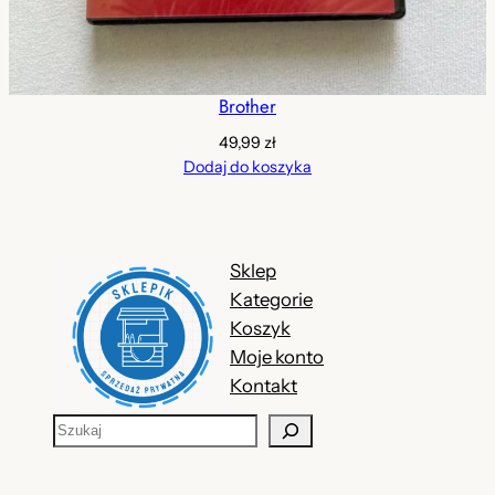
Brother
49,99
zł
Dodaj do koszyka
Sklep
Kategorie
Koszyk
Moje konto
Kontakt
S
z
u