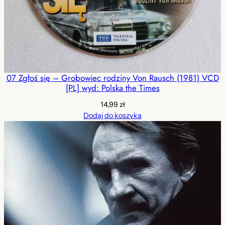
07 Zgłoś się – Grobowiec rodziny Von Rausch (1981) VCD
[PL] wyd: Polska the Times
14,99
zł
Dodaj do koszyka