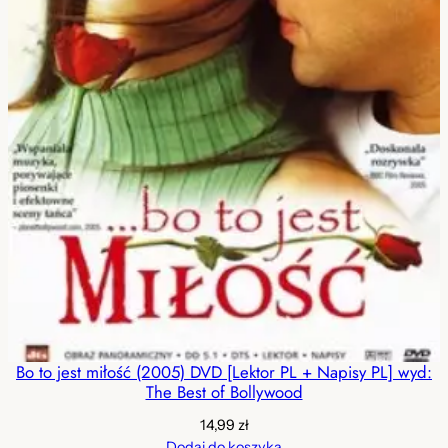
Bo to jest miłość (2005) DVD [Lektor PL + Napisy PL] wyd:
The Best of Bollywood
14,99
zł
Dodaj do koszyka