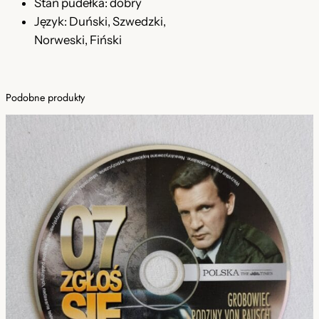
Stan pudełka: dobry
c
Język: Duński, Szwedzki,
i
Norweski, Fiński
n
k
i
1
Podobne produkty
-
4