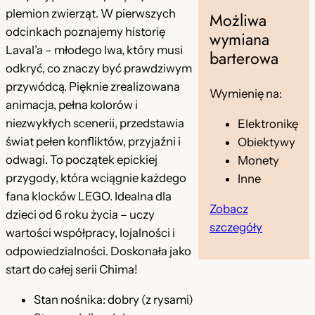
m
plemion zwierząt. W pierwszych
Możliwa
o
odcinkach poznajemy historię
wymiana
w
Laval’a – młodego lwa, który musi
barterowa
a
odkryć, co znaczy być prawdziwym
n
przywódcą. Pięknie zrealizowana
Wymienię na:
y
animacja, pełna kolorów i
L
niezwykłych scenerii, przedstawia
Elektronikę
E
świat pełen konfliktów, przyjaźni i
Obiektywy
G
odwagi. To początek epickiej
Monety
O
przygody, która wciągnie każdego
Inne
C
fana klocków LEGO. Idealna dla
Zobacz
h
dzieci od 6 roku życia – uczy
szczegóły
i
wartości współpracy, lojalności i
m
odpowiedzialności. Doskonała jako
a
start do całej serii Chima!
o
Stan nośnika: dobry (z rysami)
d