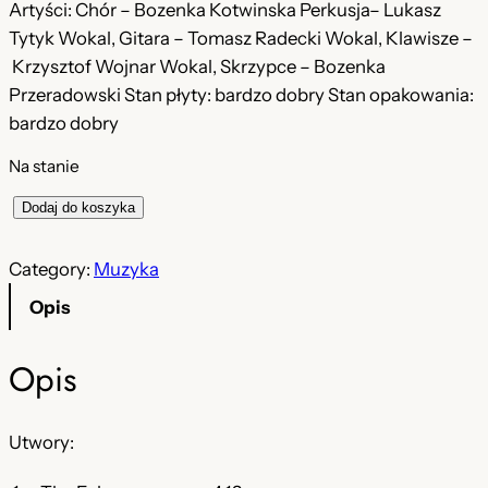
Artyści: Chór – Bozenka Kotwinska Perkusja– Lukasz
o
l
Tytyk Wokal, Gitara – Tomasz Radecki Wokal, Klawisze –
t
n
Krzysztof Wojnar Wokal, Skrzypce – Bozenka
Przeradowski Stan płyty: bardzo dobry Stan opakowania:
n
a
bardzo dobry
a
c
Na stanie
c
e
i
Dodaj do koszyka
e
n
l
n
a
o
Category:
Muzyka
a
w
ś
Opis
ć
w
y
E
y
n
Opis
c
n
o
h
o
o
s
Utwory:
–
s
i