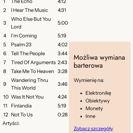
I
1
The Echo
4:12
i
:
w
2
I Hear The Music
4:31
a
ł
9
Who Else But You
3
5:00
n
Lord
a
9
t
4
I’m Coming
5:19
:
,
t
5
Psalm 23
4:02
o
3
0
6
Tell The People
3:44
Możliwa wymiana
b
9
0
7
Tired Of Arguments
2:43
e
barterowa
9
Y
8
Take Me To Heaven
3:28
o
Wymienię na:
Wandering Thru
,
z
9
3:46
u
This World
9
ł
Elektronikę
r
10
Was It Not You
4:24
Obiektywy
9
.
e
11
Finlandia
5:19
Monety
c
12
Not To Us
0:28
Inne
h
z
Artyści:
o
Zobacz szczegóły
–