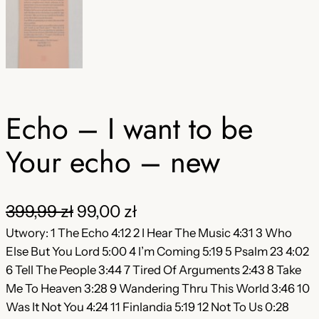
Echo – I want to be
Your echo – new
P
A
399,99
zł
99,00
zł
i
k
Utwory: 1 The Echo 4:12 2 I Hear The Music 4:31 3 Who
Else But You Lord 5:00 4 I’m Coming 5:19 5 Psalm 23 4:02
e
t
6 Tell The People 3:44 7 Tired Of Arguments 2:43 8 Take
r
u
Me To Heaven 3:28 9 Wandering Thru This World 3:46 10
Was It Not You 4:24 11 Finlandia 5:19 12 Not To Us 0:28
w
a