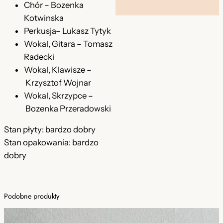
ł
Chór
–
Bozenka
n
.
Kotwinska
e
Perkusja
–
Lukasz Tytyk
w
Wokal, Gitara
–
Tomasz
Radecki
Wokal, Klawisze
–
Krzysztof Wojnar
Wokal, Skrzypce
–
Bozenka Przeradowski
Stan płyty: bardzo dobry
Stan opakowania: bardzo
dobry
Podobne produkty