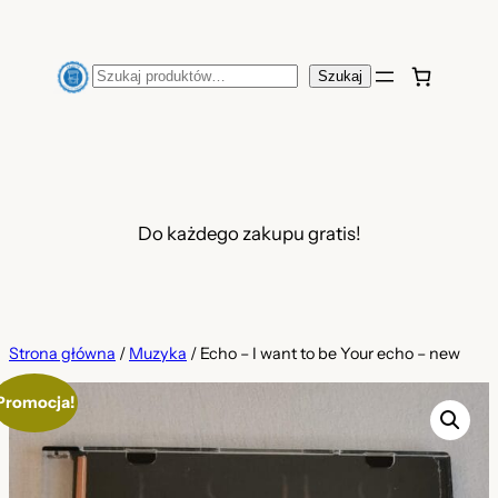
Przejdź
do
Szukaj
Szukaj
treści
Do każdego zakupu gratis!
Strona główna
/
Muzyka
/ Echo – I want to be Your echo – new
Promocja!