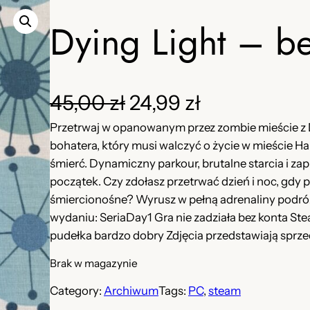
Dying Light – be
P
A
45,00
zł
24,99
zł
Przetrwaj w opanowanym przez zombie mieście z D
i
k
bohatera, który musi walczyć o życie w mieście Ha
e
t
śmierć. Dynamiczny parkour, brutalne starcia i zap
początek. Czy zdołasz przetrwać dzień i noc, gdy p
r
u
śmiercionośne? Wyrusz w pełną adrenaliny podró
wydaniu: SeriaDay1 Gra nie zadziała bez konta Ste
w
a
pudełka bardzo dobry Zdjęcia przedstawiają sprz
o
l
Brak w magazynie
t
n
Category:
Archiwum
Tags:
PC
, 
steam