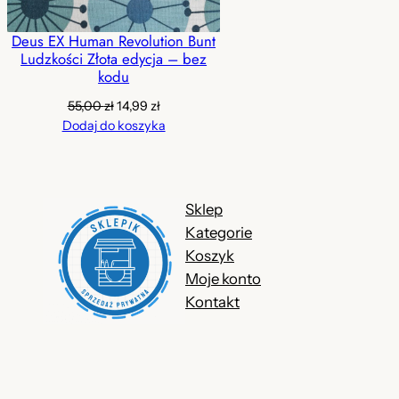
Deus EX Human Revolution Bunt
Ludzkości Złota edycja – bez
kodu
Pierwotna
Aktualna
55,00
zł
14,99
zł
cena
cena
Dodaj do koszyka
wynosiła:
wynosi:
55,00 zł.
14,99 zł.
Sklep
Kategorie
Koszyk
Moje konto
Kontakt