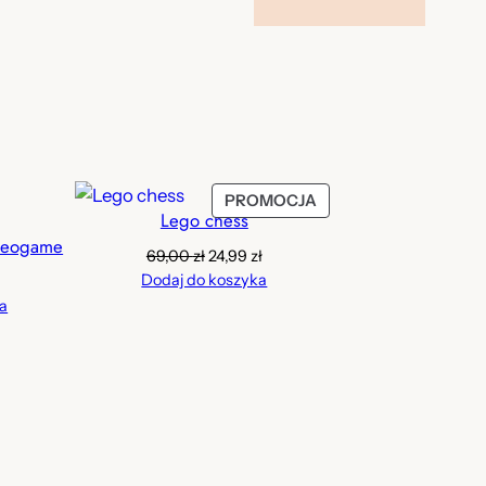
PRODUKT
PROMOCJA
Lego chess
W
deogame
PROMOCJI
Pierwotna
Aktualna
69,00
zł
24,99
zł
cena
cena
Dodaj do koszyka
wynosiła:
wynosi:
a
69,00 zł.
24,99 zł.