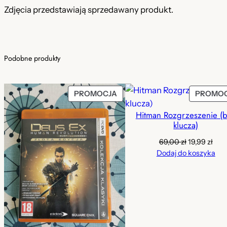
Zdjęcia przedstawiają sprzedawany produkt.
Podobne produkty
PRODUKT
PROMOCJA
PROMO
W
Hitman Rozgrzeszenie (
PROMOCJI
klucza)
Pierwotna
Akt
69,00
zł
19,99
zł
cena
cen
Dodaj do koszyka
wynosiła:
wyno
69,00 zł.
19,99