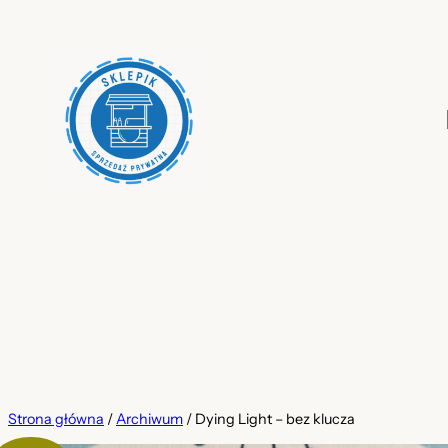
Przejdź
do
treści
Strona główna
/
Archiwum
/ Dying Light – bez klucza