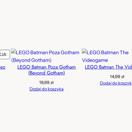
.
z
ł
.
PRODUKT
CJA
W
bez
LEGO Batman Poza Gotham
LEGO Batman The Vi
PROMOCJI
(Beyond Gotham)
14,99
zł
ualna
19,99
zł
Dodaj do koszyk
a
Dodaj do koszyka
si:
 zł.