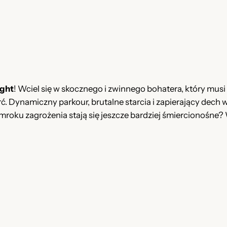
s
i
i
:
ł
2
a
4
ight
! Wciel się w skocznego i zwinnego bohatera, który musi
:
,
. Dynamiczny parkour, brutalne starcia i zapierający dech w
 zmroku zagrożenia stają się jeszcze bardziej śmiercionośne
4
9
5
9
,
0
z
0
ł