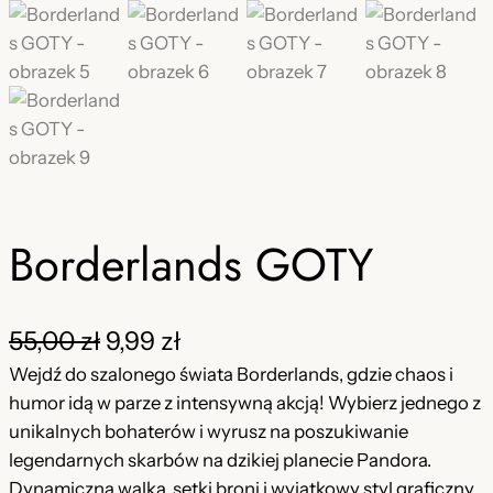
Borderlands GOTY
P
A
55,00
zł
9,99
zł
i
k
Wejdź do szalonego świata Borderlands, gdzie chaos i
humor idą w parze z intensywną akcją! Wybierz jednego z
e
t
unikalnych bohaterów i wyrusz na poszukiwanie
r
u
legendarnych skarbów na dzikiej planecie Pandora.
Dynamiczna walka, setki broni i wyjątkowy styl graficzny