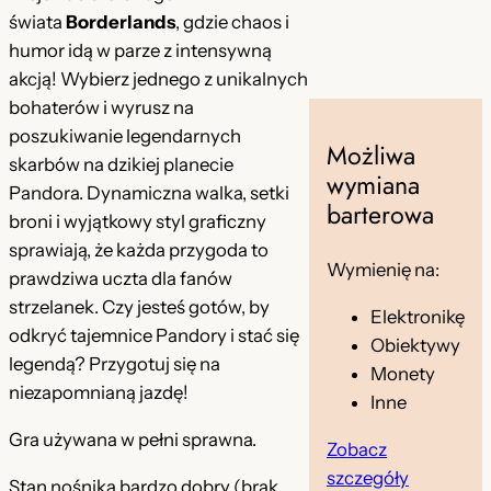
s
i
świata
Borderlands
, gdzie chaos i
i
:
humor idą w parze z intensywną
akcją! Wybierz jednego z unikalnych
ł
9
bohaterów i wyrusz na
a
,
poszukiwanie legendarnych
Możliwa
:
9
skarbów na dzikiej planecie
wymiana
Pandora. Dynamiczna walka, setki
5
9
barterowa
broni i wyjątkowy styl graficzny
5
sprawiają, że każda przygoda to
Wymienię na:
,
z
prawdziwa uczta dla fanów
strzelanek. Czy jesteś gotów, by
0
ł
Elektronikę
odkryć tajemnice Pandory i stać się
Obiektywy
0
.
legendą? Przygotuj się na
Monety
niezapomnianą jazdę!
Inne
z
Gra używana w pełni sprawna.
Zobacz
ł
szczegóły
Stan nośnika bardzo dobry (brak