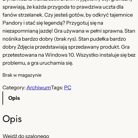
w
a
sprawiają, że każda przygoda to prawdziwa uczta dla
o
l
fanów strzelanek. Czy jesteś gotów, by odkryć tajemnice
t
n
Pandory i stać się legendą? Przygotuj się na
niezapomnianą jazdę! Gra używana w pełni sprawna. Stan
n
a
nośnika bardzo dobry (brak rys). Stan pudełka bardzo
a
c
dobry Zdjęcia przedstawiają sprzedawany produkt. Gra
c
e
przetestowana na Windows 10. Wszystko instaluje się bez
problemu, a gra uruchamia się.
e
n
n
a
Brak w magazynie
a
w
Category:
Archiwum
Tags:
PC
w
y
Opis
y
n
Opis
n
o
o
s
Wejdź do szalonego