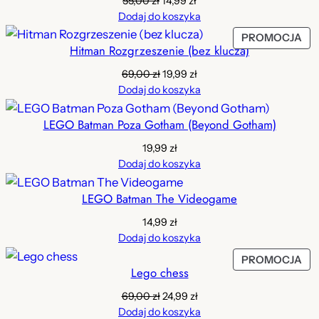
55,00
zł
14,99
zł
cena
cena
Dodaj do koszyka
wynosiła:
wynosi:
PR
PROMOCJA
55,00 zł.
14,99 zł.
Hitman Rozgrzeszenie (bez klucza)
W
PR
Pierwotna
Aktualna
69,00
zł
19,99
zł
cena
cena
Dodaj do koszyka
wynosiła:
wynosi:
69,00 zł.
19,99 zł.
LEGO Batman Poza Gotham (Beyond Gotham)
19,99
zł
Dodaj do koszyka
LEGO Batman The Videogame
14,99
zł
Dodaj do koszyka
PR
PROMOCJA
Lego chess
W
PR
Pierwotna
Aktualna
69,00
zł
24,99
zł
cena
cena
Dodaj do koszyka