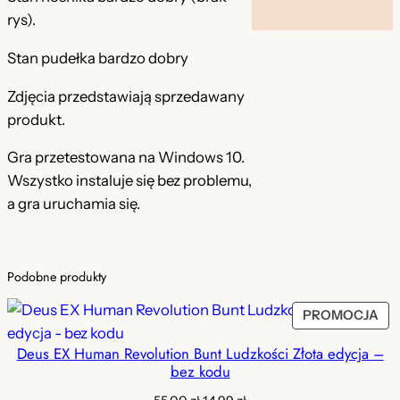
.
rys).
Stan pudełka bardzo dobry
Zdjęcia przedstawiają sprzedawany
produkt.
Gra przetestowana na Windows 10.
Wszystko instaluje się bez problemu,
a gra uruchamia się.
Podobne produkty
PR
PROMOCJA
W
Deus EX Human Revolution Bunt Ludzkości Złota edycja –
PR
bez kodu
Pierwotna
Aktualna