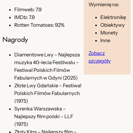
Wymienię na:
i
Filmweb: 7.9
l
Elektronikę
IMDb: 7.9
m
Obiektywy
Rotten Tomatoes: 92%
ó
Monety
w
Nagrody
Inne
A
n
Zobacz
Diamentowe Lwy – Najlepsza
d
szczegóły
muzyka 40-lecia Festilwalu –
r
Festiwal Polskich Filmów
z
Fabularnych w Gdyni (2025)
e
Złote Lwy Gdańskie – Festiwal
j
Polskich Filmów Fabularnych
a
(1975)
W
Syrenka Warszawska –
a
Najlepszy film polski – LLF
j
(1975)
d
Złoty Kłos – Najlepszy film –