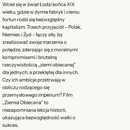
a
w
m
Wciel się w świat Łodzi końca XIX
i
w
y
wieku, gdzie w dymie fabryk i cieniu
a
fortun rodzi się bezwzględny
y
n
o
kapitalizm. Trzech przyjaciół – Polak,
n
o
b
Niemiec i Żyd – łączy siły, by
i
o
s
zrealizować swoje marzenia o
e
potędze, zderzając się z moralnymi
s
i
c
kompromisami i brutalną
i
:
a
rzeczywistością „ziemi obiecanej”
n
ł
2
dla jednych, a przeklętej dla innych.
a
Czy ich ambicje przetrwają w
a
4
(
obliczu rodzącego się
:
,
1
przemysłowego imperium? Film
9
3
9
„Ziemia Obiecana” to
7
niezapomniana lekcja historii,
4
9
4
ukazująca bezwzględność walki o
,
)
sukces.