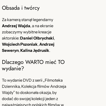
D
9
z
Obsada i twórcy
V
9
ł
D
.
w
Za kamerą stanął legendarny
y
Andrzej Wajda
, a na ekranie
z
d
zobaczymy wybitne kreacje
ł
:
aktorskie:
Daniel Olbrychski
,
.
F
Wojciech Pszoniak
,
Andrzej
i
Seweryn
,
Kalina Jędrusik
.
l
Dlaczego WARTO mieć TO
m
wydanie?
o
t
To wydanie DVD z serii „Filmoteka
e
Dziennika, Kolekcja filmów Andrzeja
k
Wajdy” to doskonała okazja, by
a
dodać do swojej kolekcji jeden z
D
najważniejszych polskich filmów w
z