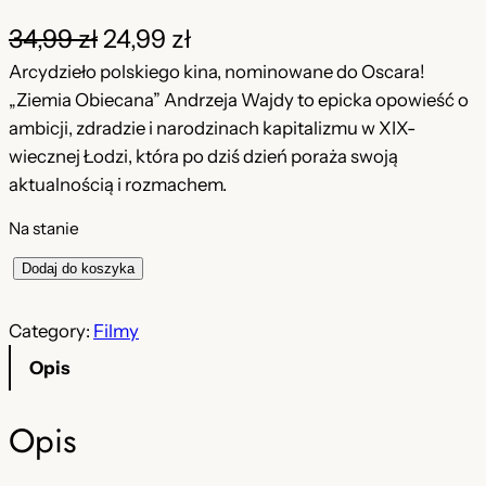
P
A
34,99
zł
24,99
zł
i
k
Arcydzieło polskiego kina, nominowane do Oscara!
„Ziemia Obiecana” Andrzeja Wajdy to epicka opowieść o
e
t
ambicji, zdradzie i narodzinach kapitalizmu w XIX-
r
u
wiecznej Łodzi, która po dziś dzień poraża swoją
aktualnością i rozmachem.
w
a
o
l
Na stanie
t
n
i
Dodaj do koszyka
l
n
a
o
Category:
Filmy
a
c
ś
Opis
c
e
ć
Z
e
n
Opis
i
n
a
e