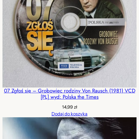
07 Zgłoś się – Grobowiec rodziny Von Rausch (1981) VCD
[PL] wyd: Polska the Times
14,99
zł
Dodaj do koszyka