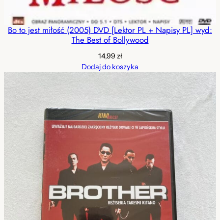
Bo to jest miłość (2005) DVD [Lektor PL + Napisy PL] wyd:
The Best of Bollywood
14,99
zł
Dodaj do koszyka