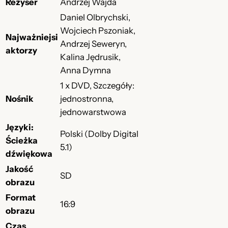
Reżyser
Andrzej Wajda
Daniel Olbrychski,
Wojciech Pszoniak,
Najważniejsi
Andrzej Seweryn,
aktorzy
Kalina Jędrusik,
Anna Dymna
1 x DVD, Szczegóły:
Nośnik
jednostronna,
jednowarstwowa
Języki:
Polski (Dolby Digital
Ścieżka
5.1)
dźwiękowa
Jakość
SD
obrazu
Format
16:9
obrazu
Czas