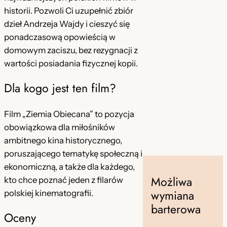
historii. Pozwoli Ci uzupełnić zbiór
i
dzieł Andrzeja Wajdy i cieszyć się
e
ponadczasową opowieścią w
n
domowym zaciszu, bez rezygnacji z
n
wartości posiadania fizycznej kopii.
i
k
Dla kogo jest ten film?
a
,
Film „Ziemia Obiecana” to pozycja
K
obowiązkowa dla miłośników
o
ambitnego kina historycznego,
l
poruszającego tematykę społeczną i
e
ekonomiczną, a także dla każdego,
k
Możliwa
kto chce poznać jeden z filarów
c
wymiana
polskiej kinematografii.
j
barterowa
a
Oceny
f