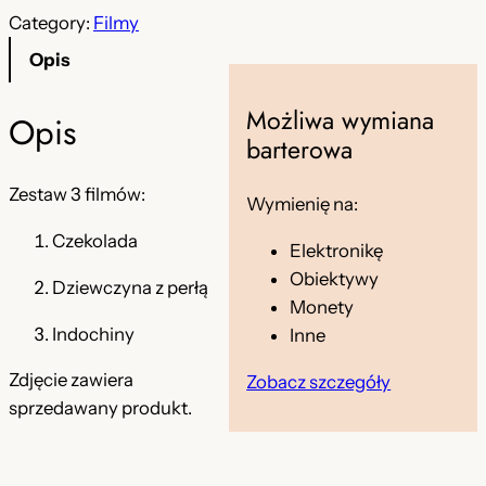
o
l
o
Category:
Filmy
t
n
ś
Opis
ć
n
a
Z
a
c
Możliwa wymiana
Opis
e
barterowa
c
e
s
t
e
n
Zestaw 3 filmów:
Wymienię na:
a
n
a
Czekolada
w
Elektronikę
a
w
F
Obiektywy
Dziewczyna z perłą
i
w
y
Monety
l
Indochiny
Inne
y
n
m
n
o
Zdjęcie zawiera
Zobacz szczegóły
ó
sprzedawany produkt.
w
o
s
3
s
i
s