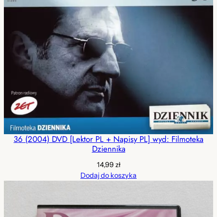
36 (2004) DVD [Lektor PL + Napisy PL] wyd: Filmoteka
Dziennika
14,99
zł
Dodaj do koszyka