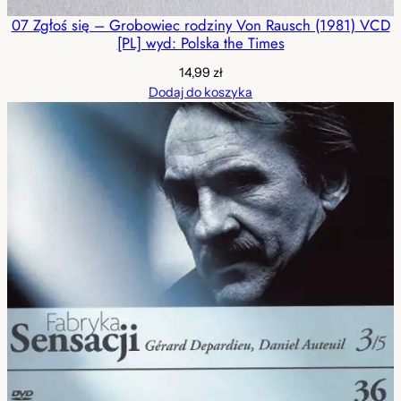
07 Zgłoś się – Grobowiec rodziny Von Rausch (1981) VCD
[PL] wyd: Polska the Times
14,99
zł
Dodaj do koszyka