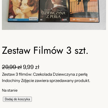
Zestaw Filmów 3 szt.
P
A
29,99
zł
9,99
zł
i
k
Zestaw 3 filmów: Czekolada Dziewczyna z perłą
Indochiny Zdjęcie zawiera sprzedawany produkt.
e
t
Na stanie
r
u
w
a
i
Dodaj do koszyka
l