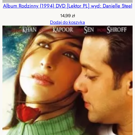
Album Rodzinny (1994) DVD [Lektor PL] wyd: Danielle Steel
14,99
zł
Dodaj do koszyka