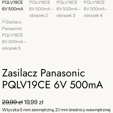
Zasilacz Panasonic
PQLV19CE 6V 500mA
P
A
29,99
zł
19,99
zł
i
k
Wtyczka 5 mm zewnętrzną, 2,1 mm średnicy wewnętrznej