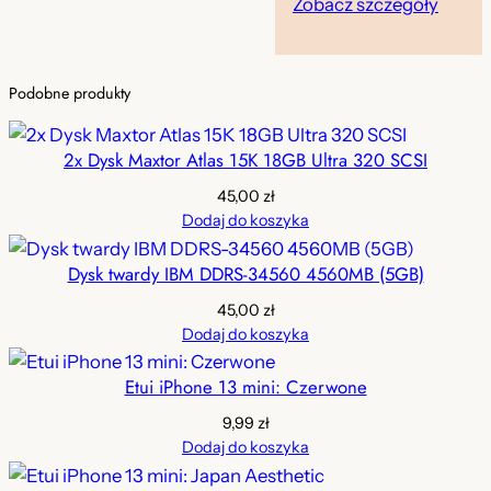
Zobacz szczegóły
n
o
o
s
Podobne produkty
s
i
i
:
2x Dysk Maxtor Atlas 15K 18GB Ultra 320 SCSI
ł
1
45,00
zł
Dodaj do koszyka
a
9
:
,
Dysk twardy IBM DDRS-34560 4560MB (5GB)
2
9
45,00
zł
Dodaj do koszyka
9
9
,
Etui iPhone 13 mini: Czerwone
9
z
9,99
zł
Dodaj do koszyka
9
ł