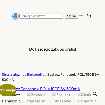
Przejdź
do
Szukaj
Szukaj
treści
Do każdego zakupu gratis!
Strona główna
/
Elektronika
/ Zasilacz Panasonic PQLV19CE 6V
500mA
Promocja!