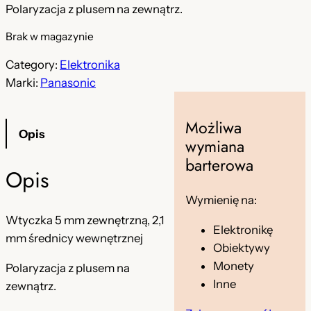
Polaryzacja z plusem na zewnątrz.
e
t
Brak w magazynie
r
u
w
a
Category:
Elektronika
Marki:
Panasonic
o
l
t
n
Możliwa
Opis
n
a
wymiana
a
c
barterowa
Opis
c
e
Wymienię na:
e
n
Wtyczka 5 mm zewnętrzną, 2,1
Elektronikę
n
a
mm średnicy wewnętrznej
Obiektywy
a
w
Monety
Polaryzacja z plusem na
w
y
Inne
zewnątrz.
y
n