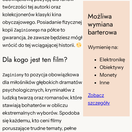
twórczości tej autorki oraz
e
Możliwa
kolekcjonerów klasyki kina
e
obyczajowego. Posiadanie fizycznej
wymiana
l
kopii
na półce to
barterowa
Zaginionego
gwarancja, że zawsze będziesz mógł
wrócić do tej wciągającej historii.
Wymienię na:
Dla kogo jest ten film?
Elektronikę
Obiektywy
to pozycja obowiązkowa
Monety
Zaginiony
dla miłośników głębokich dramatów
Inne
psychologicznych, kryminałów z
Zobacz
ludzką twarzą oraz romansów, które
szczegóły
stawiają bohaterów w obliczu
ekstremalnych wyborów. Spodoba
się każdemu, kto ceni filmy
poruszające trudne tematy, pełne