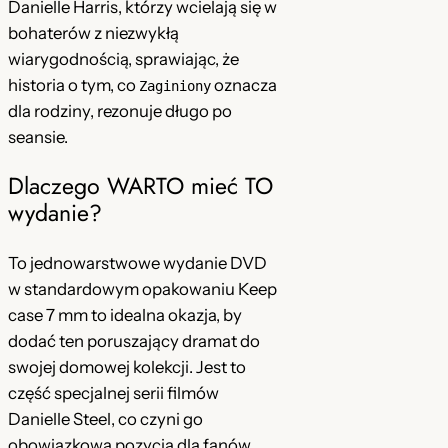
r
Danielle Harris, którzy wcielają się w
P
bohaterów z niezwykłą
L
wiarygodnością, sprawiając, że
]
historia o tym, co
oznacza
Zaginiony
w
dla rodziny, rezonuje długo po
y
seansie.
d
Dlaczego WARTO mieć TO
:
wydanie?
D
a
To jednowarstwowe wydanie DVD
n
w standardowym opakowaniu Keep
i
case 7 mm to idealna okazja, by
e
dodać ten poruszający dramat do
l
swojej domowej kolekcji. Jest to
l
część specjalnej serii filmów
e
Danielle Steel, co czyni go
S
obowiązkową pozycją dla fanów
t