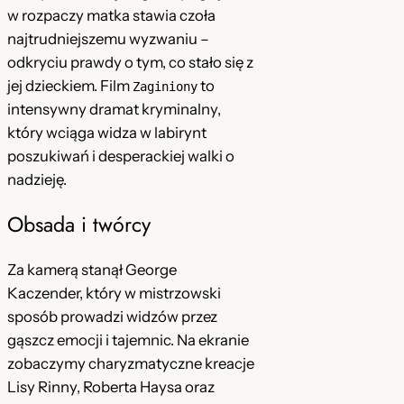
n
w rozpaczy matka stawia czoła
y
najtrudniejszemu wyzwaniu –
(
odkryciu prawdy o tym, co stało się z
1
jej dzieckiem. Film
to
Zaginiony
9
intensywny dramat kryminalny,
9
który wciąga widza w labirynt
5
poszukiwań i desperackiej walki o
)
nadzieję.
D
Obsada i twórcy
V
D
[
Za kamerą stanął George
L
Kaczender, który w mistrzowski
e
sposób prowadzi widzów przez
k
gąszcz emocji i tajemnic. Na ekranie
t
zobaczymy charyzmatyczne kreacje
o
Lisy Rinny, Roberta Haysa oraz