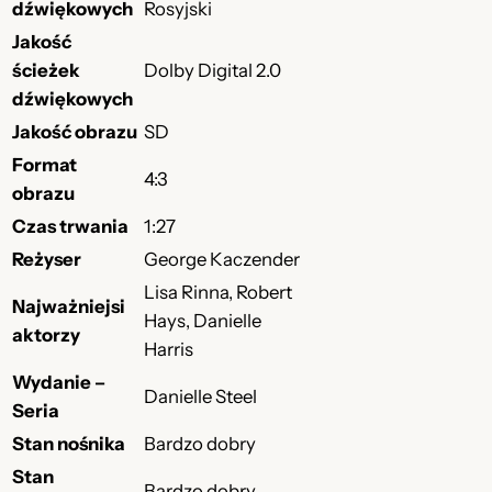
dźwiękowych
Rosyjski
Jakość
ścieżek
Dolby Digital 2.0
dźwiękowych
Jakość obrazu
SD
Format
4:3
obrazu
Czas trwania
1:27
Reżyser
George Kaczender
Lisa Rinna, Robert
Najważniejsi
Hays, Danielle
aktorzy
Harris
Wydanie –
Danielle Steel
Seria
Stan nośnika
Bardzo dobry
Stan
Bardzo dobry