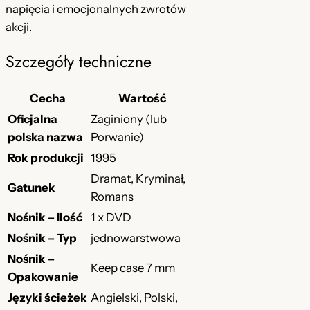
napięcia i emocjonalnych zwrotów
akcji.
Szczegóły techniczne
Cecha
Wartość
Oficjalna
Zaginiony (lub
polska nazwa
Porwanie)
Rok produkcji
1995
Dramat, Kryminał,
Gatunek
Romans
Nośnik – Ilość
1 x DVD
Nośnik – Typ
jednowarstwowa
Nośnik –
Keep case 7 mm
Opakowanie
Języki ścieżek
Angielski, Polski,