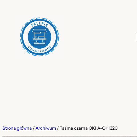
Przejdź
do
treści
Strona główna
/
Archiwum
/ Taśma czarna OKI A-OKI320