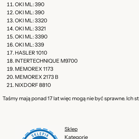
OKI ML: 390
OKI ML: 390
OKI ML: 3320
OKI ML: 3321
OKI ML: 3390
OKI ML: 339
HASLER 1010
INTERTECHNIQUE M9700
MEMOREX 1173
MEMOREX 2173 B
NIXDORF 8810
Taśmy mają ponad 17 lat więc mogą nie być sprawne. Ich st
Sklep
Kategorie