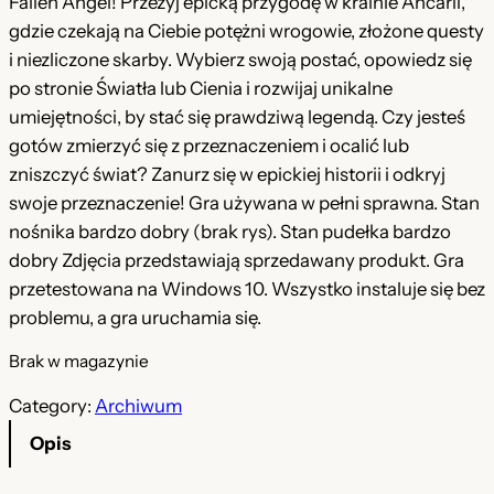
Fallen Angel! Przeżyj epicką przygodę w krainie Ancarii,
e
t
gdzie czekają na Ciebie potężni wrogowie, złożone questy
r
u
i niezliczone skarby. Wybierz swoją postać, opowiedz się
po stronie Światła lub Cienia i rozwijaj unikalne
w
a
umiejętności, by stać się prawdziwą legendą. Czy jesteś
o
l
gotów zmierzyć się z przeznaczeniem i ocalić lub
t
n
zniszczyć świat? Zanurz się w epickiej historii i odkryj
swoje przeznaczenie! Gra używana w pełni sprawna. Stan
n
a
nośnika bardzo dobry (brak rys). Stan pudełka bardzo
a
c
dobry Zdjęcia przedstawiają sprzedawany produkt. Gra
c
e
przetestowana na Windows 10. Wszystko instaluje się bez
problemu, a gra uruchamia się.
e
n
n
a
Brak w magazynie
a
w
Category:
Archiwum
w
y
Opis
y
n