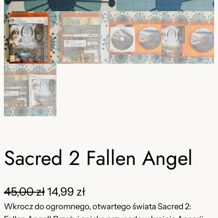
Sacred 2 Fallen Angel
P
A
45,00
zł
14,99
zł
i
k
Wkrocz do ogromnego, otwartego świata Sacred 2: