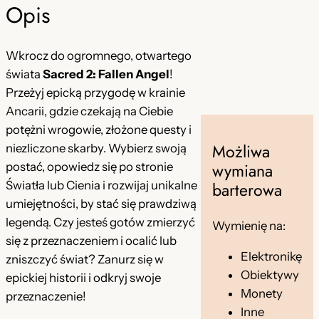
Opis
n
o
o
s
Wkrocz do ogromnego, otwartego
s
i
świata
Sacred 2: Fallen Angel
!
i
:
Przeżyj epicką przygodę w krainie
Ancarii, gdzie czekają na Ciebie
ł
1
potężni wrogowie, złożone questy i
a
4
Możliwa
niezliczone skarby. Wybierz swoją
:
,
wymiana
postać, opowiedz się po stronie
barterowa
Światła lub Cienia i rozwijaj unikalne
4
9
umiejętności, by stać się prawdziwą
5
9
legendą. Czy jesteś gotów zmierzyć
Wymienię na:
,
się z przeznaczeniem i ocalić lub
Elektronikę
zniszczyć świat? Zanurz się w
0
z
Obiektywy
epickiej historii i odkryj swoje
0
ł
Monety
przeznaczenie!
.
Inne