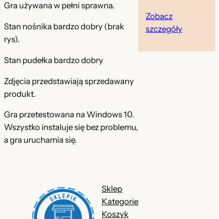
Gra używana w pełni sprawna.
z
Zobacz
Stan nośnika bardzo dobry (brak
ł
szczegóły
rys).
.
Stan pudełka bardzo dobry
Zdjęcia przedstawiają sprzedawany
produkt.
Gra przetestowana na Windows 10.
Wszystko instaluje się bez problemu,
a gra uruchamia się.
Sklep
Kategorie
Koszyk