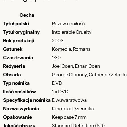
Cecha
Tytuł polski
Pozew o miłość
Tytuł oryginalny
Intolerable Cruelty
Rok produkcji
2003
Gatunek
Komedia, Romans
Czas trwania
1:30
Reżyseria
Joel Coen, Ethan Coen
Obsada
George Clooney, Catherine Zeta-Jon
Typ nośnika
DVD
Ilość nośników
1 x DVD
Specyfikacja nośnika
Dwuwarstwowa
Nazwa wydania
Kinoteka Dziennika
Opakowanie
Keep case 7 mm
Jakość obrazu
Standard Definition (SD)