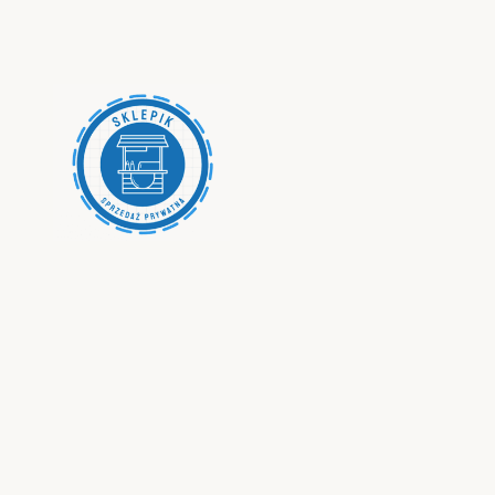
Przejdź
do
treści