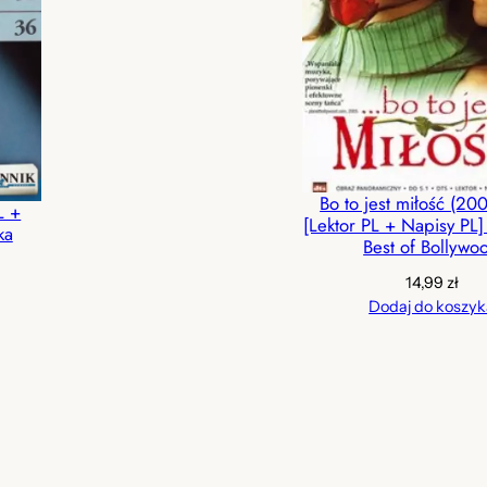
Bo to jest miłość (2
L +
[Lektor PL + Napisy PL
ka
Best of Bollywo
14,99
zł
Dodaj do koszyk