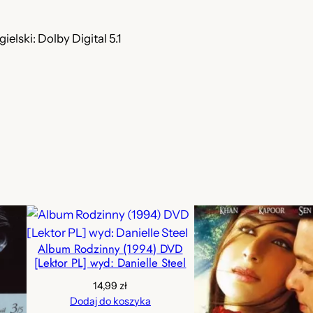
n
o
gielski: Dolby Digital 5.1
t
e
k
a
D
z
i
e
n
n
i
Album Rodzinny (1994) DVD
k
[Lektor PL] wyd: Danielle Steel
a
14,99
zł
Dodaj do koszyka