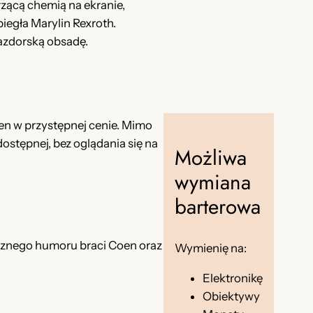
rzącą chemią na ekranie,
biegła Marylin Rexroth.
iazdorską obsadę.
oen w przystępnej cenie. Mimo
ostępnej, bez oglądania się na
Możliwa
wymiana
barterowa
cznego humoru braci Coen oraz
Wymienię na:
Elektronikę
Obiektywy