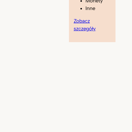
Monety
Inne
Zobacz
szczegóły