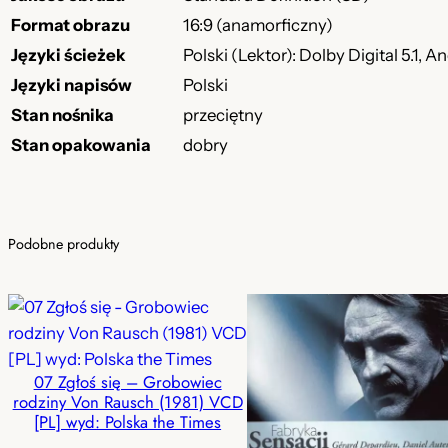
Format obrazu
16:9 (anamorficzny)
Języki ścieżek
Polski (Lektor): Dolby Digital 5.1, An
Języki napisów
Polski
Stan nośnika
przeciętny
Stan opakowania
dobry
Podobne produkty
07 Zgłoś się – Grobowiec
rodziny Von Rausch (1981) VCD
[PL] wyd: Polska the Times