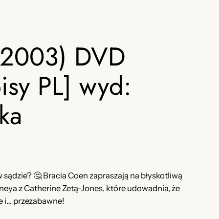
 (2003) DVD
isy PL] wyd:
ka
 sądzie? 🤔 Bracia Coen zapraszają na błyskotliwą
neya z Catherine Zetą-Jones, które udowadnia, że
e i… przezabawne!