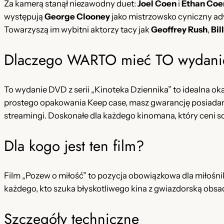
Za kamerą stanął niezawodny duet:
Joel Coen
i
Ethan Coe
występują
George Clooney
jako mistrzowsko cyniczny a
Towarzyszą im wybitni aktorzy tacy jak
Geoffrey Rush
,
Bil
Dlaczego WARTO mieć TO wydani
To wydanie DVD z serii „Kinoteka Dziennika” to idealna ok
prostego opakowania Keep case, masz gwarancję posiadania 
streamingi. Doskonałe dla każdego kinomana, który ceni so
Dla kogo jest ten film?
Film „Pozew o miłość” to pozycja obowiązkowa dla miłośn
każdego, kto szuka błyskotliwego kina z gwiazdorską obsad
Szczegóły techniczne