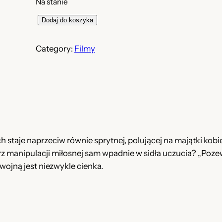
Na stanie
i
Dodaj do koszyka
l
o
Category:
Filmy
ś
ć
P
o
z
e
w
staje naprzeciw równie sprytnej, polującej na majątki kobie
o
rz manipulacji miłosnej sam wpadnie w sidła uczucia? „Pozew
m
 wojną jest niezwykle cienka.
i
ł
o
ś