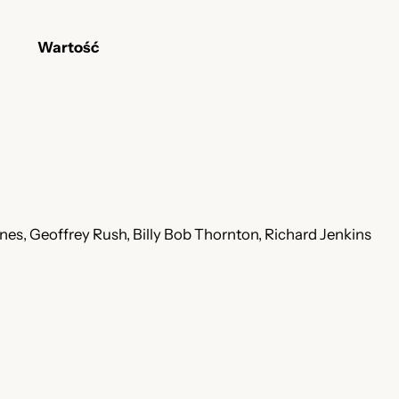
P
L
Wartość
+
N
a
p
i
s
y
P
es, Geoffrey Rush, Billy Bob Thornton, Richard Jenkins
L
]
w
y
d
:
K
i