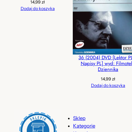
14,99
zł
Dodaj do koszyka
36 (2004) DVD [Lektor P
Napisy PL] wyd: Filmote
Dziennika
14,99
zł
Dodaj do koszyka
Sklep
Kategorie