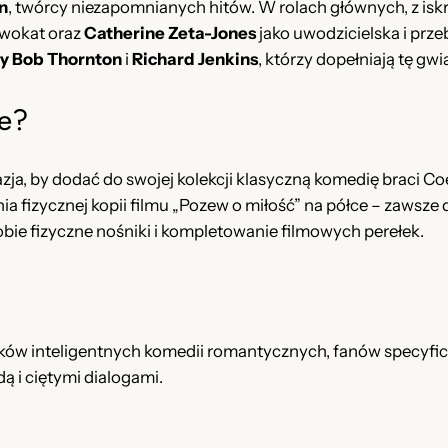
n
, twórcy niezapomnianych hitów. W rolach głównych, z isk
ć
dwokat oraz
Catherine Zeta-Jones
jako uwodzicielska i prze
(
ly Bob Thornton
i
Richard Jenkins
, którzy dopełniają tę gw
2
0
e?
0
3
)
azja, by dodać do swojej kolekcji klasyczną komedię braci C
D
fizycznej kopii filmu „Pozew o miłość” na półce – zawsze d
V
bie fizyczne nośniki i kompletowanie filmowych perełek.
D
[
L
e
k
ików inteligentnych komedii romantycznych, fanów specyfi
t
ą i ciętymi dialogami.
o
r