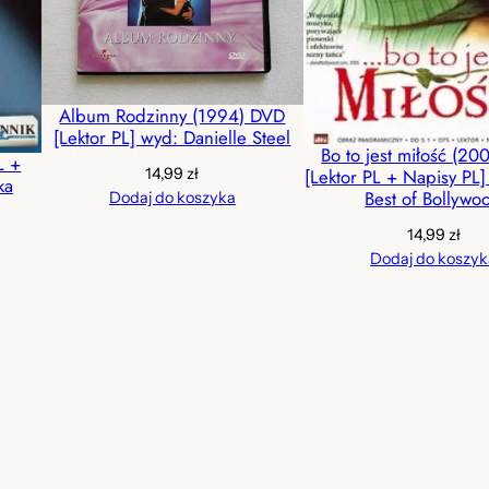
Album Rodzinny (1994) DVD
[Lektor PL] wyd: Danielle Steel
Bo to jest miłość (2
L +
14,99
zł
[Lektor PL + Napisy PL
ka
Best of Bollywo
Dodaj do koszyka
14,99
zł
Dodaj do koszyk