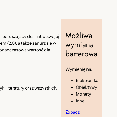
Możliwa
n poruszający dramat w swojej
wymiana
em (2.0), a także zanurz się w
 ponadczasowa wartość dla
barterowa
Wymienię na:
Elektronikę
Obiektywy
i literatury oraz wszystkich,
Monety
Inne
Zobacz