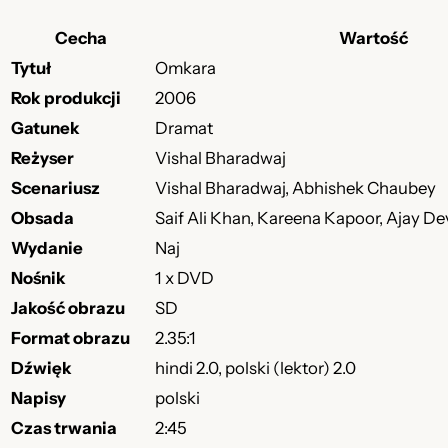
Cecha
Wartość
Tytuł
Omkara
Rok produkcji
2006
Gatunek
Dramat
Reżyser
Vishal Bharadwaj
Scenariusz
Vishal Bharadwaj, Abhishek Chaubey
Obsada
Saif Ali Khan, Kareena Kapoor, Ajay D
Wydanie
Naj
Nośnik
1 x DVD
Jakość obrazu
SD
Format obrazu
2.35:1
Dźwięk
hindi 2.0, polski (lektor) 2.0
Napisy
polski
Czas trwania
2:45