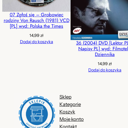
07 Zgłoś się – Grobowiec
rodziny Von Rausch (1981) VCD
[PL] wyd: Polska the Times
14,99
zł
Dodaj do koszyka
36 (2004) DVD [Lektor P
Napisy PL] wyd: Filmote
Dziennika
14,99
zł
Dodaj do koszyka
Sklep
Kategorie
Koszyk
Moje konto
Kontakt