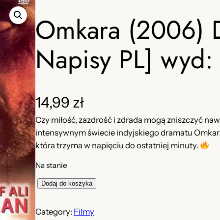
Omkara (2006) D
Napisy PL] wyd:
14,99
zł
Czy miłość, zazdrość i zdrada mogą zniszczyć naw
intensywnym świecie indyjskiego dramatu Omkara –
która trzyma w napięciu do ostatniej minuty.
Na stanie
i
Dodaj do koszyka
l
o
Category:
Filmy