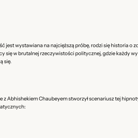
L
e
k
t
o
ść jest wystawiana na najcięższą próbę, rodzi się historia o 
r
 się w brutalnej rzeczywistości politycznej, gdzie każdy 
P
 się.
L
+
N
a
p
ie z Abhishekiem Chaubeyem stworzył scenariusz tej hipnot
i
matycznych:
s
y
P
L