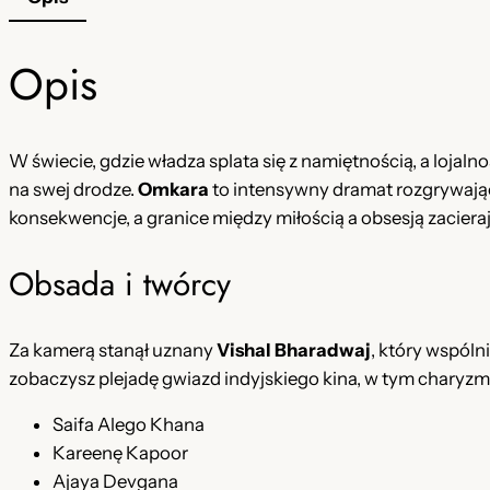
Opis
W świecie, gdzie władza splata się z namiętnością, a lojalno
na swej drodze.
Omkara
to intensywny dramat rozgrywający
konsekwencje, a granice między miłością a obsesją zacierają
Obsada i twórcy
Za kamerą stanął uznany
Vishal Bharadwaj
, który wspóln
zobaczysz plejadę gwiazd indyjskiego kina, w tym charyz
Saifa Alego Khana
Kareenę Kapoor
Ajaya Devgana