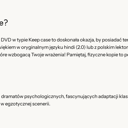
]
w
e?
y
d
:
DVD w typie Keep case to doskonała okazja, by posiadać te
N
źwiękiem w oryginalnym języku hindi (2.0) lub z polskim lektor
a
tóre wzbogacą Twoje wrażenia! Pamiętaj, fizyczne kopie to
j
 dramatów psychologicznych, fascynujących adaptacji klasyk
 w egzotycznej scenerii.