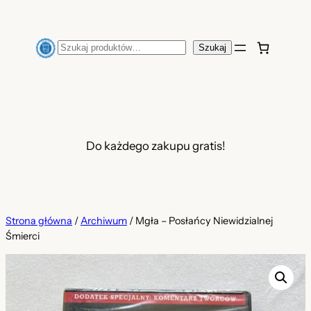
Przejdź
do
Szukaj
Szukaj
treści
Do każdego zakupu gratis!
Strona główna
/
Archiwum
/ Mgła – Posłańcy Niewidzialnej
Śmierci