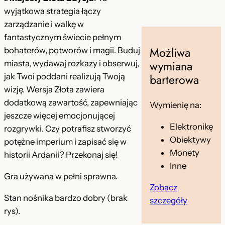
i
:
wyjątkowa strategia łączy
zarządzanie i walkę w
ł
9
fantastycznym świecie pełnym
a
,
Możliwa
bohaterów, potworów i magii. Buduj
:
9
wymiana
miasta, wydawaj rozkazy i obserwuj,
barterowa
jak Twoi poddani realizują Twoją
5
9
wizję. Wersja Złota zawiera
5
dodatkową zawartość, zapewniając
Wymienię na:
,
z
jeszcze więcej emocjonującej
Elektronikę
rozgrywki. Czy potrafisz stworzyć
0
ł
Obiektywy
potężne imperium i zapisać się w
0
.
Monety
historii Ardanii? Przekonaj się!
Inne
Gra używana w pełni sprawna.
z
Zobacz
Stan nośnika bardzo dobry (brak
ł
szczegóły
rys).
.