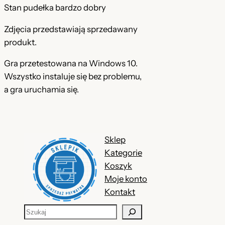
Stan pudełka bardzo dobry
Zdjęcia przedstawiają sprzedawany
produkt.
Gra przetestowana na Windows 10.
Wszystko instaluje się bez problemu,
a gra uruchamia się.
Sklep
Kategorie
Koszyk
Moje konto
Kontakt
S
z