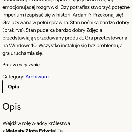
o
l
emocjonującej rozgrywki. Czy potrafisz stworzyć potężne
t
n
imperium i zapisać się w historii Ardanii? Przekonaj się!
Gra używana w pełni sprawna. Stan nośnika bardzo dobry
n
a
(brak rys). Stan pudełka bardzo dobry Zdjęcia
a
c
przedstawiają sprzedawany produkt. Gra przetestowana
c
e
na Windows 10. Wszystko instaluje się bez problemu, a
gra uruchamia się.
e
n
n
a
Brak w magazynie
a
w
Category:
Archiwum
w
y
Opis
y
n
Opis
n
o
o
s
Wejdź w rolę władcy królestwa
s
i
z
Majesty Złota Edycja
! Ta