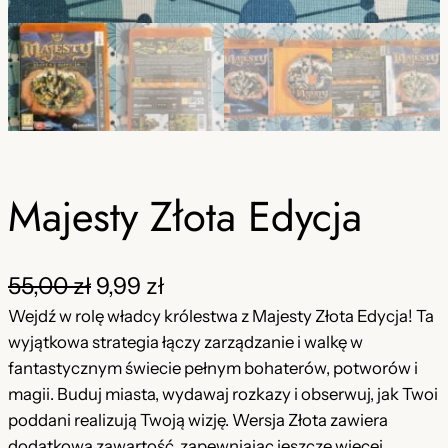
Majesty Złota Edycja
P
A
55,00
zł
9,99
zł
i
k
Wejdź w rolę władcy królestwa z Majesty Złota Edycja! Ta
wyjątkowa strategia łączy zarządzanie i walkę w
e
t
fantastycznym świecie pełnym bohaterów, potworów i
r
u
magii. Buduj miasta, wydawaj rozkazy i obserwuj, jak Twoi
poddani realizują Twoją wizję. Wersja Złota zawiera
w
a
dodatkową zawartość, zapewniając jeszcze więcej