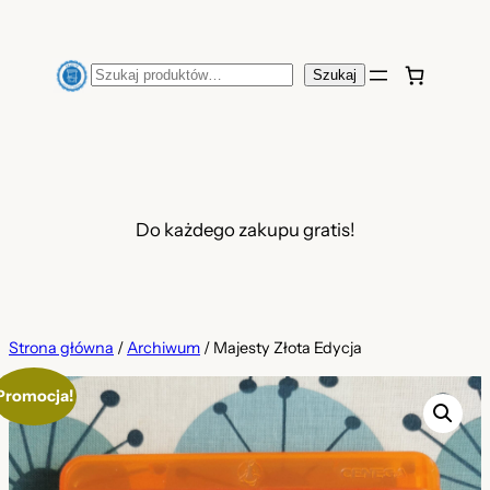
Przejdź
do
Szukaj
Szukaj
treści
Do każdego zakupu gratis!
Strona główna
/
Archiwum
/ Majesty Złota Edycja
Promocja!