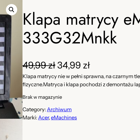
Klapa matrycy e
333G32Mnkk
P
A
49,99
zł
34,99
zł
Klapa matrycy nie w pełni sprawna, na czarnym tle
i
k
fizyczne.Matryca i klapa pochodzi z demontażu
e
t
Brak w magazynie
r
u
Category:
Archiwum
Marki:
Acer
, 
eMachines
w
a
o
l