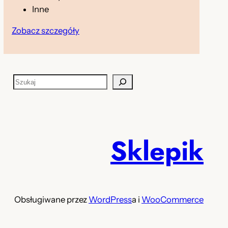
Inne
Zobacz szczegóły
S
z
u
k
a
Sklepik
j
Obsługiwane przez
WordPress
a i
WooCommerce