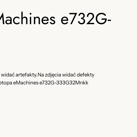
Machines e732G-
 widać artefakty.Na zdjęcia widać defekty
 laptopa eMachines e732G-333G32Mnkk