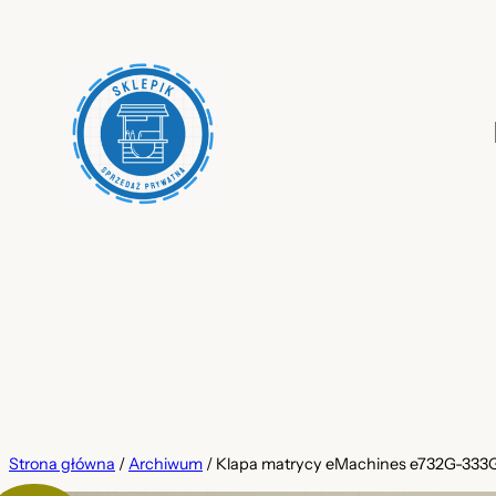
Przejdź
do
treści
Strona główna
/
Archiwum
/ Klapa matrycy eMachines e732G-33