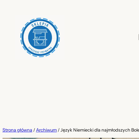
Przejdź
do
treści
Strona główna
/
Archiwum
/ Język Niemiecki dla najmłodszych Bole