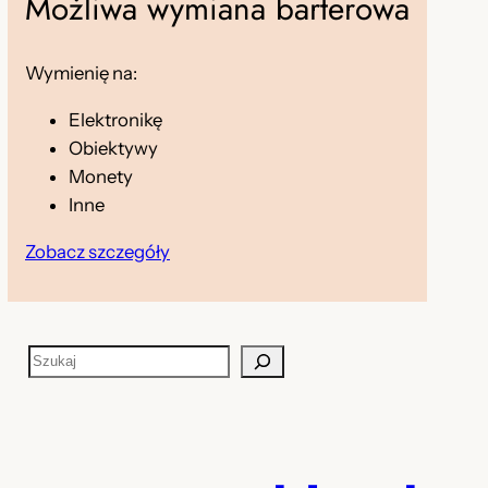
Możliwa wymiana barterowa
Wymienię na:
Elektronikę
Obiektywy
Monety
Inne
Zobacz szczegóły
S
z
u
k
a