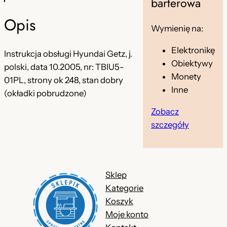
a
c
barterowa
c
e
Opis
Wymienię na:
e
n
Elektronikę
n
a
Instrukcja obsługi Hyundai Getz, j.
Obiektywy
polski, data 10.2005, nr: TBIU5-
a
w
Monety
01PL, strony ok 248, stan dobry
w
y
Inne
(okładki pobrudzone)
y
n
Zobacz
n
o
szczegóły
o
s
s
i
Sklep
i
:
Kategorie
ł
2
Koszyk
a
4
Moje konto