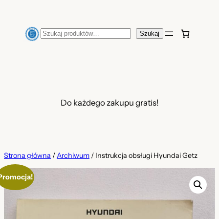
Przejdź
do
Szukaj
Szukaj
treści
Do każdego zakupu gratis!
Strona główna
/
Archiwum
/ Instrukcja obsługi Hyundai Getz
Promocja!