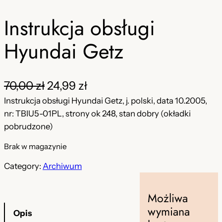
Instrukcja obsługi
Hyundai Getz
P
A
70,00
zł
24,99
zł
i
k
Instrukcja obsługi Hyundai Getz, j. polski, data 10.2005,
nr: TBIU5-01PL, strony ok 248, stan dobry (okładki
e
t
pobrudzone)
r
u
Brak w magazynie
w
a
Category:
Archiwum
o
l
t
n
Możliwa
n
a
wymiana
Opis