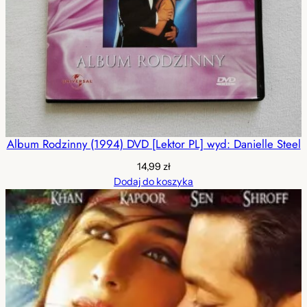
Album Rodzinny (1994) DVD [Lektor PL] wyd: Danielle Steel
14,99
zł
Dodaj do koszyka