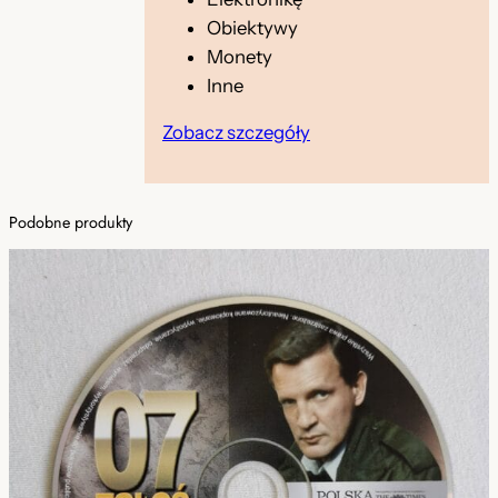
Z
Obiektywy
m
Monety
i
Inne
a
Zobacz szczegóły
n
y
D
Podobne produkty
V
D
[
L
e
k
t
o
r
P