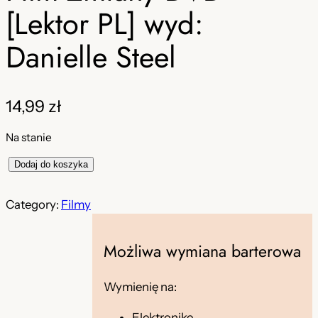
[Lektor PL] wyd:
Danielle Steel
14,99
zł
Na stanie
i
Dodaj do koszyka
l
o
Category:
Filmy
ś
ć
Możliwa wymiana barterowa
F
i
Wymienię na:
l
m
Elektronikę