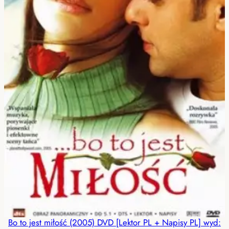
Bo to jest miłość (2005) DVD [Lektor PL + Napisy PL] wyd: