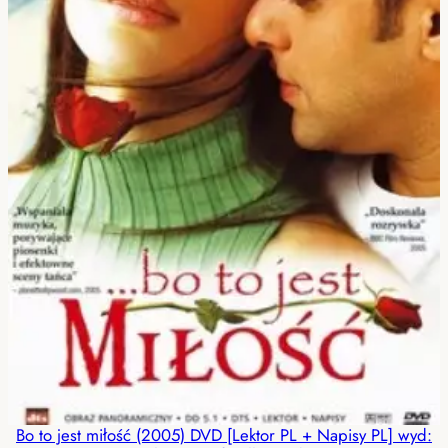
Bo to jest miłość (2005) DVD [Lektor PL + Napisy PL] wyd: