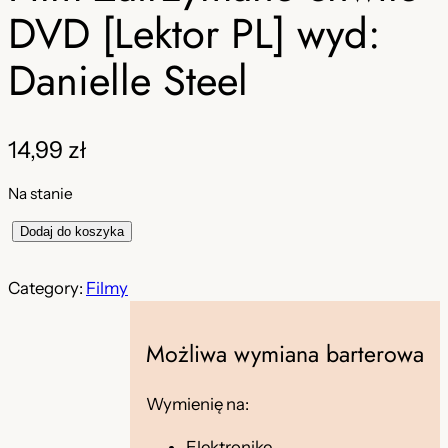
DVD [Lektor PL] wyd:
Danielle Steel
14,99
zł
Na stanie
i
Dodaj do koszyka
l
o
Category:
Filmy
ś
ć
Możliwa wymiana barterowa
F
i
Wymienię na:
l
m
Elektronikę