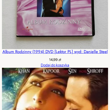
Album Rodzinny (1994) DVD [Lektor PL] wyd: Danielle Steel
14,99
zł
Dodaj do koszyka