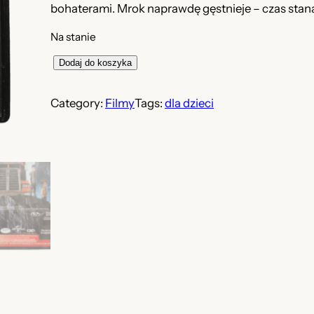
bohaterami. Mrok naprawdę gęstnieje – czas staną
Na stanie
i
Dodaj do koszyka
l
o
Category:
Filmy
Tags:
dla dzieci
ś
ć
F
i
l
m
a
n
i
m
o