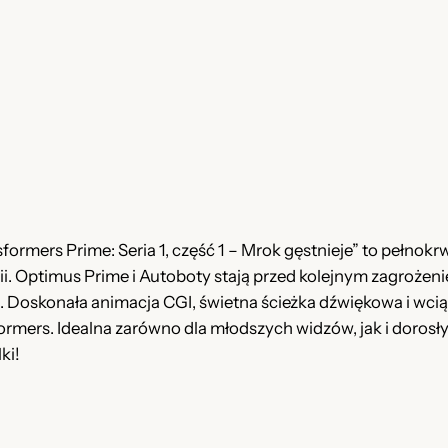
w
a
n
y
T
r
a
n
s
f
ormers Prime: Seria 1, część 1 – Mrok gęstnieje” to pełnokrw
o
i. Optimus Prime i Autoboty stają przed kolejnym zagrożeni
r
 Doskonała animacja CGI, świetna ścieżka dźwiękowa i wciąg
m
ers. Idealna zarówno dla młodszych widzów, jak i dorosłych
e
ki!
r
s
P