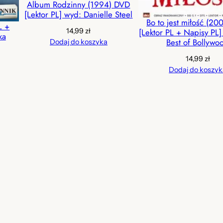
Album Rodzinny (1994) DVD
r
[Lektor PL] wyd: Danielle Steel
Bo to jest miłość (2
o
L +
14,99
zł
[Lektor PL + Napisy PL
ka
k
Best of Bollywo
Dodaj do koszyka
g
14,99
zł
ę
Dodaj do koszyk
s
t
n
i
e
j
e