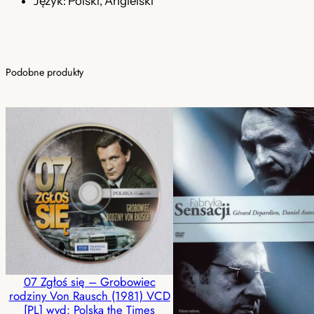
Język: Polski, Angielski
Podobne produkty
07 Zgłoś się – Grobowiec
rodziny Von Rausch (1981) VCD
[PL] wyd: Polska the Times