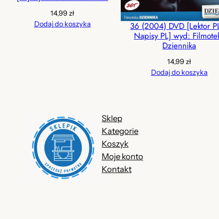
14,99
zł
Dodaj do koszyka
36 (2004) DVD [Lektor P
Napisy PL] wyd: Filmote
Dziennika
14,99
zł
Dodaj do koszyka
Sklep
Kategorie
Koszyk
Moje konto
Kontakt