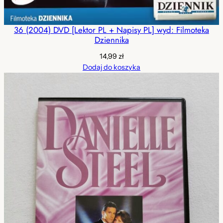
36 (2004) DVD [Lektor PL + Napisy PL] wyd: Filmoteka
Dziennika
14,99
zł
Dodaj do koszyka