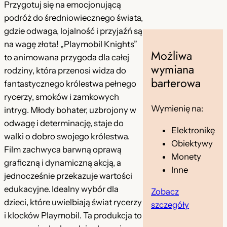
a
Przygotuj się na emocjonującą
n
podróż do średniowiecznego świata,
i
gdzie odwaga, lojalność i przyjaźń są
m
na wagę złota! „Playmobil Knights”
Możliwa
o
to animowana przygoda dla całej
wymiana
w
rodziny, która przenosi widza do
barterowa
a
fantastycznego królestwa pełnego
n
rycerzy, smoków i zamkowych
y
Wymienię na:
intryg. Młody bohater, uzbrojony w
p
odwagę i determinację, staje do
Elektronikę
l
walki o dobro swojego królestwa.
Obiektywy
a
Film zachwyca barwną oprawą
Monety
y
graficzną i dynamiczną akcją, a
Inne
m
jednocześnie przekazuje wartości
o
edukacyjne. Idealny wybór dla
Zobacz
b
dzieci, które uwielbiają świat rycerzy
szczegóły
i
i klocków Playmobil. Ta produkcja to
l