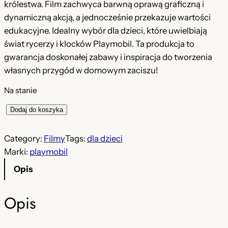
królestwa. Film zachwyca barwną oprawą graficzną i
dynamiczną akcją, a jednocześnie przekazuje wartości
edukacyjne. Idealny wybór dla dzieci, które uwielbiają
świat rycerzy i klocków Playmobil. Ta produkcja to
gwarancja doskonałej zabawy i inspiracja do tworzenia
własnych przygód w domowym zaciszu!
Na stanie
i
Dodaj do koszyka
l
o
Category:
Filmy
Tags:
dla dzieci
ś
Marki:
playmobil
ć
Opis
F
i
Opis
l
m