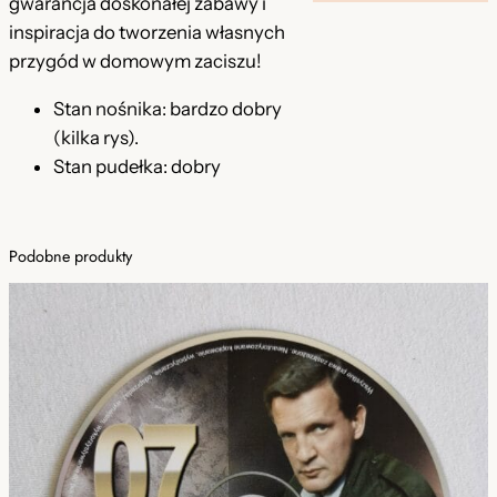
gwarancja doskonałej zabawy i
K
inspiracja do tworzenia własnych
n
przygód w domowym zaciszu!
i
Stan nośnika: bardzo dobry
g
(kilka rys).
h
Stan pudełka: dobry
t
s
Podobne produkty