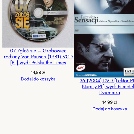
07 Zgłoś się – Grobowiec
rodziny Von Rausch (1981) VCD
[PL] wyd: Polska the Times
14,99
zł
Dodaj do koszyka
36 (2004) DVD [Lektor P
Napisy PL] wyd: Filmote
Dziennika
14,99
zł
Dodaj do koszyka