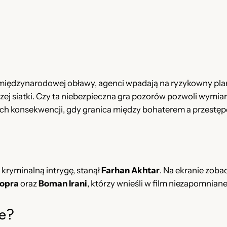
t
o
r
P
L
+
 międzynarodowej obławy, agenci wpadają na ryzykowny plan
N
ej siatki. Czy ta niebezpieczna gra pozorów pozwoli wymia
a
ch konsekwencji, gdy granica między bohaterem a przestępc
p
i
s
y
i kryminalną intrygę, stanął
Farhan Akhtar
. Na ekranie zob
P
hopra
oraz
Boman Irani
, którzy wnieśli w film niezapomnian
L
]
e?
w
y