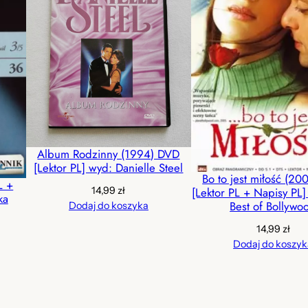
Album Rodzinny (1994) DVD
[Lektor PL] wyd: Danielle Steel
Bo to jest miłość (2
L +
14,99
zł
[Lektor PL + Napisy PL
ka
Best of Bollywo
Dodaj do koszyka
14,99
zł
Dodaj do koszyk