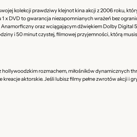
d
swojej kolekcji prawdziwy klejnot kina akcji z 2006 roku, k
:
iku 1 x DVD to gwarancja niezapomnianych wrażeń bez ogran
N
9 Anamorficzny oraz wciągającym dźwiękiem Dolby Digital 5.1
a
dziny i 50 minut czystej, filmowej przyjemności, którą musi
j
z hollywoodzkim rozmachem, miłośników dynamicznych thri
eacje aktorskie. Jeśli lubisz filmy pełne zwrotów akcji i g