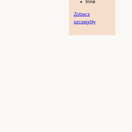
Inne
Zobacz
szczegóły