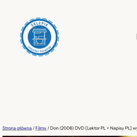
Przejdź
do
treści
Strona główna
/
Filmy
/ Don (2006) DVD [Lektor PL + Napisy PL] w