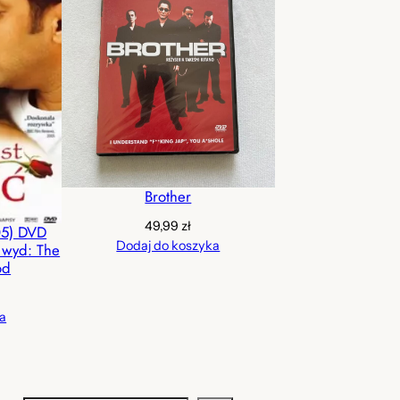
Brother
49,99
zł
005) DVD
Dodaj do koszyka
] wyd: The
od
a