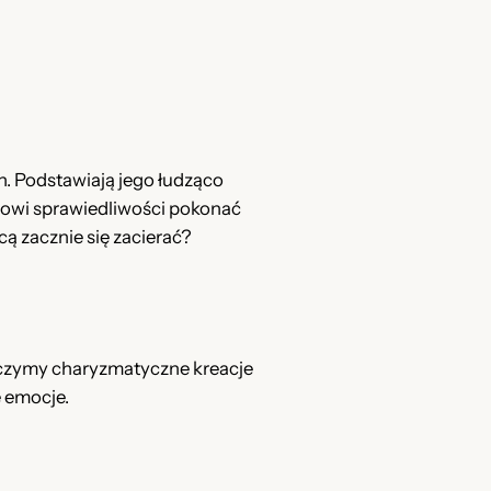
. Podstawiają jego łudząco
rowi sprawiedliwości pokonać
ą zacznie się zacierać?
aczymy charyzmatyczne kreacje
e emocje.