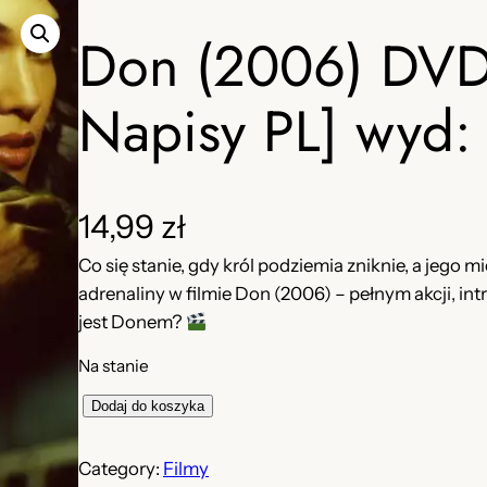
Don (2006) DVD 
Napisy PL] wyd:
14,99
zł
Co się stanie, gdy król podziemia zniknie, a jego 
adrenaliny w filmie Don (2006) – pełnym akcji, i
jest Donem?
Na stanie
i
Dodaj do koszyka
l
o
Category:
Filmy