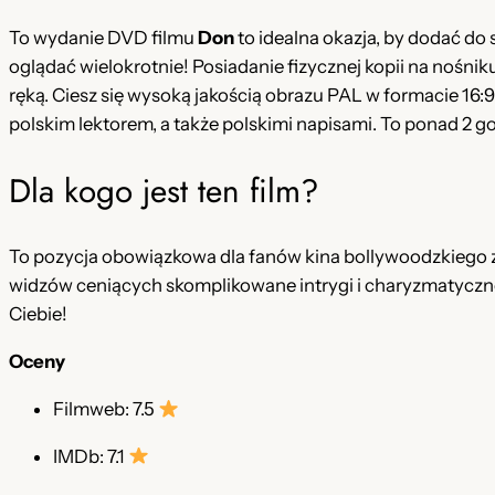
To wydanie DVD filmu
Don
to idealna okazja, by dodać do 
oglądać wielokrotnie! Posiadanie fizycznej kopii na nośn
ręką. Ciesz się wysoką jakością obrazu PAL w formacie 16:
polskim lektorem, a także polskimi napisami. To ponad 2 go
Dla kogo jest ten film?
To pozycja obowiązkowa dla fanów kina bollywoodzkiego 
widzów ceniących skomplikowane intrygi i charyzmatyczne kr
Ciebie!
Oceny
Filmweb: 7.5
IMDb: 7.1