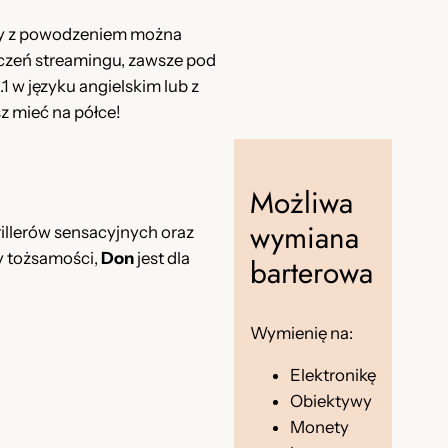
tóry z powodzeniem można
iczeń streamingu, zawsze pod
 w języku angielskim lub z
sz mieć na półce!
Możliwa
wymiana
llerów sensacyjnych oraz
ry tożsamości,
Don
jest dla
barterowa
Wymienię na:
Elektronikę
Obiektywy
Monety