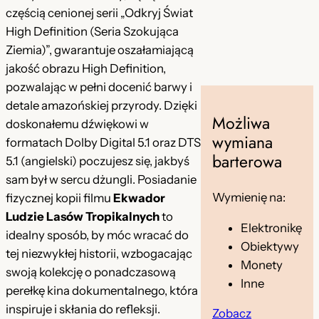
częścią cenionej serii „Odkryj Świat
High Definition (Seria Szokująca
Ziemia)”, gwarantuje oszałamiającą
jakość obrazu High Definition,
pozwalając w pełni docenić barwy i
detale amazońskiej przyrody. Dzięki
Możliwa
doskonałemu dźwiękowi w
wymiana
formatach Dolby Digital 5.1 oraz DTS
barterowa
5.1 (angielski) poczujesz się, jakbyś
sam był w sercu dżungli. Posiadanie
Wymienię na:
fizycznej kopii filmu
Ekwador
Ludzie Lasów Tropikalnych
to
Elektronikę
idealny sposób, by móc wracać do
Obiektywy
tej niezwykłej historii, wzbogacając
Monety
swoją kolekcję o ponadczasową
Inne
perełkę kina dokumentalnego, która
inspiruje i skłania do refleksji.
Zobacz