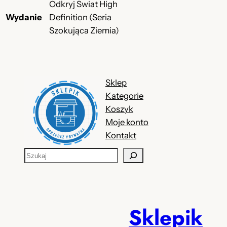
Odkryj Świat High
Wydanie
Definition (Seria
Szokująca Ziemia)
Sklep
Kategorie
Koszyk
Moje konto
Kontakt
S
z
u
k
a
Sklepik
j