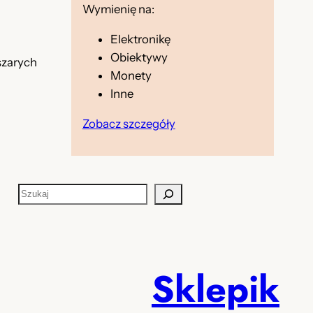
Wymienię na:
Elektronikę
Obiektywy
 szarych
Monety
Inne
Zobacz szczegóły
S
z
u
k
a
Sklepik
j