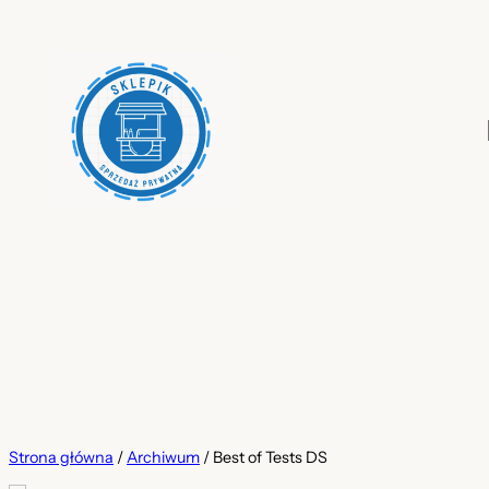
Przejdź
do
treści
Strona główna
/
Archiwum
/ Best of Tests DS